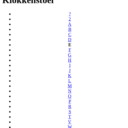
?
2
A
B
C
D
E
F
G
H
I
J
K
L
M
N
O
P
R
S
T
V
W