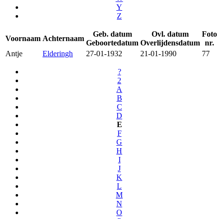
Y
Z
Geb. datum
Ovl. datum
Foto
Voornaam
Achternaam
Geboortedatum
Overlijdensdatum
nr.
Antje
Elderingh
27-01-1932
21-01-1990
77
?
2
A
B
C
D
E
F
G
H
I
J
K
L
M
N
O