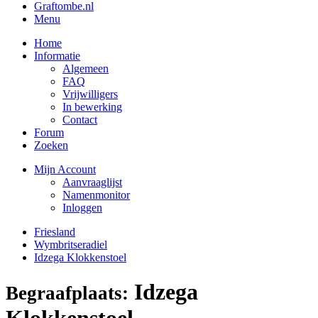
Graftombe.nl
Menu
Home
Informatie
Algemeen
FAQ
Vrijwilligers
In bewerking
Contact
Forum
Zoeken
Mijn Account
Aanvraaglijst
Namenmonitor
Inloggen
Friesland
Wymbritseradiel
Idzega Klokkenstoel
Idzega
Begraafplaats:
Klokkenstoel