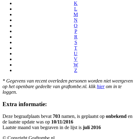
K
L
M
N
O
P
R
S
T
U
V
W
Z
* Gegevens van recent overleden personen worden niet weergeven
op het openbare gedeelte van graftombe.nl. klik
hier
om in te
loggen.
Extra informatie:
Deze begraafplaats bevat
703
namen, is geplaatst op
onbekend
en
de laatste update was op
10/11/2016
Laatste maand van begraven in de lijst is
juli 2016
© Copyright Graftombe.nl.