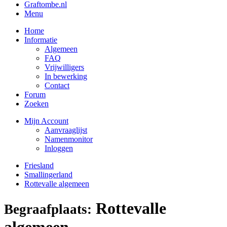
Graftombe.nl
Menu
Home
Informatie
Algemeen
FAQ
Vrijwilligers
In bewerking
Contact
Forum
Zoeken
Mijn Account
Aanvraaglijst
Namenmonitor
Inloggen
Friesland
Smallingerland
Rottevalle algemeen
Rottevalle
Begraafplaats:
algemeen