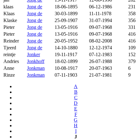
klaas
Jong de
18-06-1895
06-12-1986
231
Klaas
Jong de
30-03-1899
11-11-1978
358
Klaske
Jong de
25-09-1907
31-07-1994
356
Pieter
Jong de
13-05-1916
09-07-1968
331
Pieter
Jong de
13-05-1916
09-07-1968
416
Reinder
Jong de
20-05-1952
08-02-2008
416
Tjeerd
Jong de
14-10-1880
12-12-1974
109
reintje
Jonker
19-11-1917
07-12-1983
152
Andries
Jonkhoff
18-02-1899
26-07-1988
379
Anne
Jonkman
10-08-1917
20-07-1963
6
Rinze
Jonkman
07-11-1903
21-07-1981
9
A
B
C
D
E
F
G
H
I
J