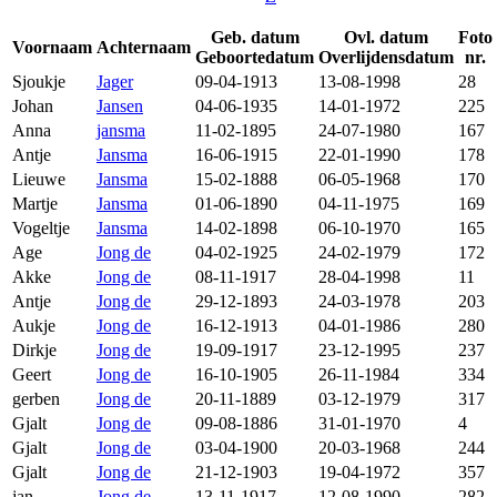
Geb. datum
Ovl. datum
Foto
Voornaam
Achternaam
Geboortedatum
Overlijdensdatum
nr.
Sjoukje
Jager
09-04-1913
13-08-1998
28
Johan
Jansen
04-06-1935
14-01-1972
225
Anna
jansma
11-02-1895
24-07-1980
167
Antje
Jansma
16-06-1915
22-01-1990
178
Lieuwe
Jansma
15-02-1888
06-05-1968
170
Martje
Jansma
01-06-1890
04-11-1975
169
Vogeltje
Jansma
14-02-1898
06-10-1970
165
Age
Jong de
04-02-1925
24-02-1979
172
Akke
Jong de
08-11-1917
28-04-1998
11
Antje
Jong de
29-12-1893
24-03-1978
203
Aukje
Jong de
16-12-1913
04-01-1986
280
Dirkje
Jong de
19-09-1917
23-12-1995
237
Geert
Jong de
16-10-1905
26-11-1984
334
gerben
Jong de
20-11-1889
03-12-1979
317
Gjalt
Jong de
09-08-1886
31-01-1970
4
Gjalt
Jong de
03-04-1900
20-03-1968
244
Gjalt
Jong de
21-12-1903
19-04-1972
357
jan
Jong de
13-11-1917
12-08-1990
282