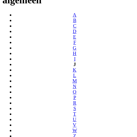
A
B
C
D
E
F
G
H
I
J
K
L
M
N
O
P
R
S
T
U
V
W
Z