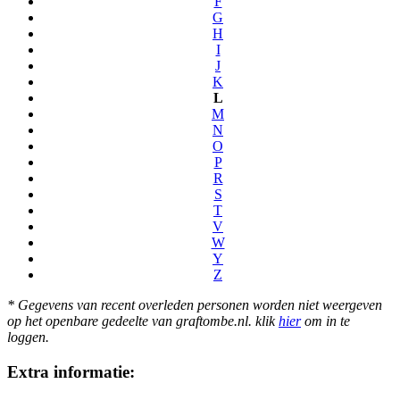
F
G
H
I
J
K
L
M
N
O
P
R
S
T
V
W
Y
Z
* Gegevens van recent overleden personen worden niet weergeven
op het openbare gedeelte van graftombe.nl. klik
hier
om in te
loggen.
Extra informatie: