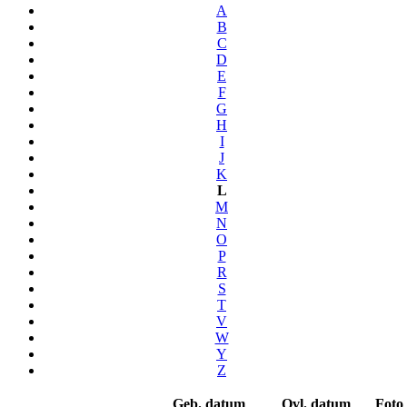
A
B
C
D
E
F
G
H
I
J
K
L
M
N
O
P
R
S
T
V
W
Y
Z
Geb. datum
Ovl. datum
Foto