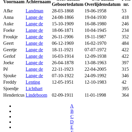
Voornaam
Achternaam
Geboortedatum
Overlijdensdatum
nr.
Afke
Landman
28-03-1868
19-06-1958
53
Anna
Lange de
24-08-1866
19-04-1930
418
Auke
Lange de
15-10-1909
16-08-1980
246
Foeke
Lange de
18-06-1871
10-04-1945
234
Froukje
Lange de
26-11-1906
19-11-1987
352
Geert
Lange de
06-12-1969
16-02-1970
484
Geertje
Lange de
18-11-1921
07-07-1972
422
Gerlof
Lange de
16-03-1914
12-09-1938
422
Joeke
Lange de
26-04-1878
13-08-1963
397
Pé
Lange de
22-11-1923
22-04-2005
315
Sjouke
Lange de
07-10-1922
24-09-1992
346
Freddy
Lenting
12-05-1951
12-10-1983
42
Sjoerdje
Lichthart
395
Hendericus
Lindeboom
02-09-1911
11-01-1998
364
A
B
C
D
E