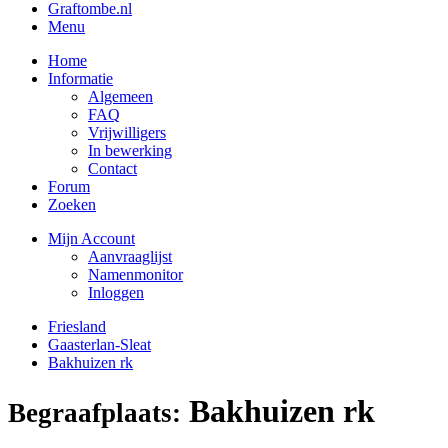
Graftombe.nl
Menu
Home
Informatie
Algemeen
FAQ
Vrijwilligers
In bewerking
Contact
Forum
Zoeken
Mijn Account
Aanvraaglijst
Namenmonitor
Inloggen
Friesland
Gaasterlan-Sleat
Bakhuizen rk
Bakhuizen rk
Begraafplaats: