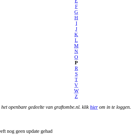
E
F
G
H
I
J
K
L
M
N
O
P
R
S
T
V
W
Z
het openbare gedeelte van graftombe.nl. klik
hier
om in te loggen.
eft nog geen update gehad