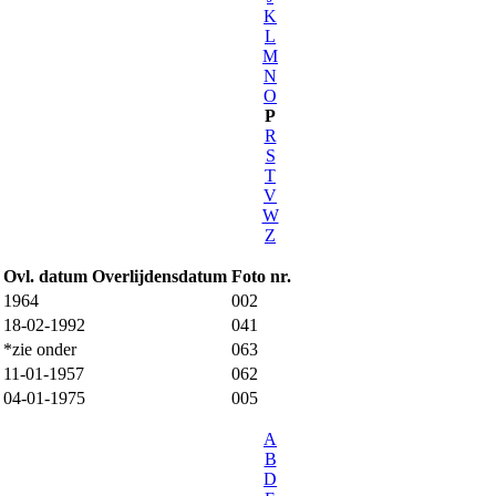
K
L
M
N
O
P
R
S
T
V
W
Z
Ovl. datum
Overlijdensdatum
Foto nr.
1964
002
18-02-1992
041
*zie onder
063
11-01-1957
062
04-01-1975
005
A
B
D