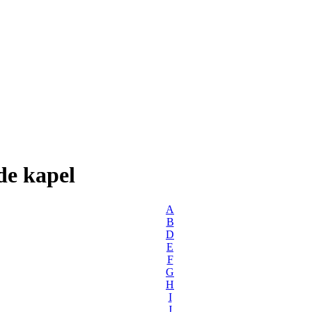
de kapel
A
B
D
E
F
G
H
I
J