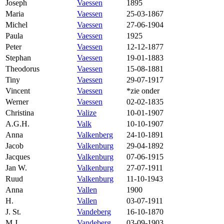
Joseph
Vaessen
1895
Maria
Vaessen
25-03-1867
Michel
Vaessen
27-06-1904
Paula
Vaessen
1925
Peter
Vaessen
12-12-1877
Stephan
Vaessen
19-01-1883
Theodorus
Vaessen
15-08-1881
Tiny
Vaessen
29-07-1917
Vincent
Vaessen
*zie onder
Werner
Vaessen
02-02-1835
Christina
Valize
10-01-1907
A.G.H.
Valk
10-10-1907
Anna
Valkenberg
24-10-1891
Jacob
Valkenburg
29-04-1892
Jacques
Valkenburg
07-06-1915
Jan W.
Valkenburg
27-07-1911
Ruud
Valkenburg
11-10-1943
Anna
Vallen
1900
H.
Vallen
03-07-1911
J. St.
Vandeberg
16-10-1870
M.J.
Vandeberg
03-09-1903