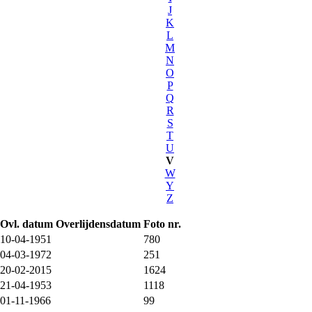
J
K
L
M
N
O
P
Q
R
S
T
U
V
W
Y
Z
Ovl. datum
Overlijdensdatum
Foto nr.
10-04-1951
780
04-03-1972
251
20-02-2015
1624
21-04-1953
1118
01-11-1966
99