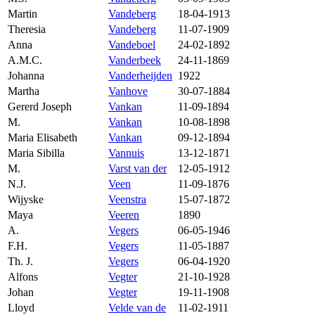
Martin
Vandeberg
18-04-1913
Theresia
Vandeberg
11-07-1909
Anna
Vandeboel
24-02-1892
A.M.C.
Vanderbeek
24-11-1869
Johanna
Vanderheijden
1922
Martha
Vanhove
30-07-1884
Gererd Joseph
Vankan
11-09-1894
M.
Vankan
10-08-1898
Maria Elisabeth
Vankan
09-12-1894
Maria Sibilla
Vannuis
13-12-1871
M.
Varst van der
12-05-1912
N.J.
Veen
11-09-1876
Wijyske
Veenstra
15-07-1872
Maya
Veeren
1890
A.
Vegers
06-05-1946
F.H.
Vegers
11-05-1887
Th. J.
Vegers
06-04-1920
Alfons
Vegter
21-10-1928
Johan
Vegter
19-11-1908
Lloyd
Velde van de
11-02-1911