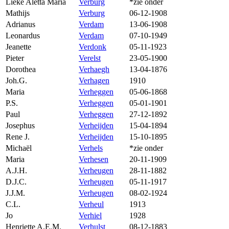
Lieke Aletta Maria
Verburg
*zie onder
Mathijs
Verburg
06-12-1908
Adrianus
Verdam
13-06-1908
Leonardus
Verdam
07-10-1949
Jeanette
Verdonk
05-11-1923
Pieter
Verelst
23-05-1900
Dorothea
Verhaegh
13-04-1876
Joh.G.
Verhagen
1910
Maria
Verheggen
05-06-1868
P.S.
Verheggen
05-01-1901
Paul
Verheggen
27-12-1892
Josephus
Verheijden
15-04-1894
Rene J.
Verheijden
15-10-1895
Michaël
Verhels
*zie onder
Maria
Verhesen
20-11-1909
A.J.H.
Verheugen
28-11-1882
D.J.C.
Verheugen
05-11-1917
J.J.M.
Verheugen
08-02-1924
C.L.
Verheul
1913
Jo
Verhiel
1928
Henriette A.E.M.
Verhulst
08-12-1883