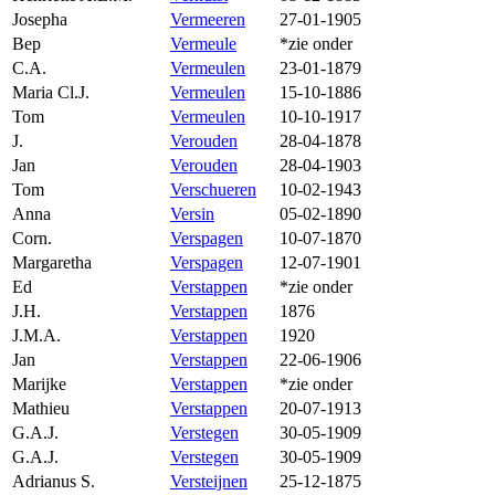
Josepha
Vermeeren
27-01-1905
Bep
Vermeule
*zie onder
C.A.
Vermeulen
23-01-1879
Maria Cl.J.
Vermeulen
15-10-1886
Tom
Vermeulen
10-10-1917
J.
Verouden
28-04-1878
Jan
Verouden
28-04-1903
Tom
Verschueren
10-02-1943
Anna
Versin
05-02-1890
Corn.
Verspagen
10-07-1870
Margaretha
Verspagen
12-07-1901
Ed
Verstappen
*zie onder
J.H.
Verstappen
1876
J.M.A.
Verstappen
1920
Jan
Verstappen
22-06-1906
Marijke
Verstappen
*zie onder
Mathieu
Verstappen
20-07-1913
G.A.J.
Verstegen
30-05-1909
G.A.J.
Verstegen
30-05-1909
Adrianus S.
Versteijnen
25-12-1875