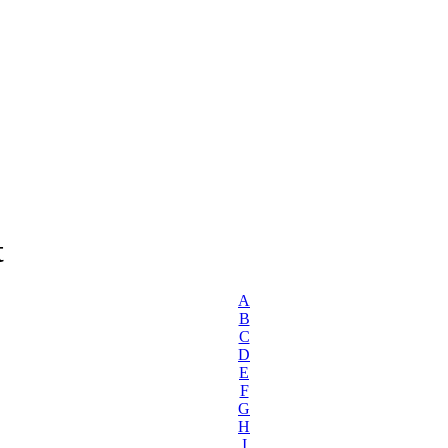
t
A
B
C
D
E
F
G
H
I