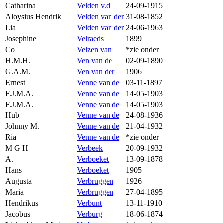
Catharina
Velden v.d.
24-09-1915
Aloysius Hendrik
Velden van der
31-08-1852
Lia
Velden van der
24-06-1963
Josephine
Velraeds
1899
Co
Velzen van
*zie onder
H.M.H.
Ven van de
02-09-1890
G.A.M.
Ven van der
1906
Ernest
Venne van de
03-11-1897
F.J.M.A.
Venne van de
14-05-1903
F.J.M.A.
Venne van de
14-05-1903
Hub
Venne van de
24-08-1936
Johnny M.
Venne van de
21-04-1932
Ria
Venne van de
*zie onder
M G H
Verbeek
20-09-1932
A.
Verboeket
13-09-1878
Hans
Verboeket
1905
Augusta
Verbruggen
1926
Maria
Verbruggen
27-04-1895
Hendrikus
Verbunt
13-11-1910
Jacobus
Verburg
18-06-1874