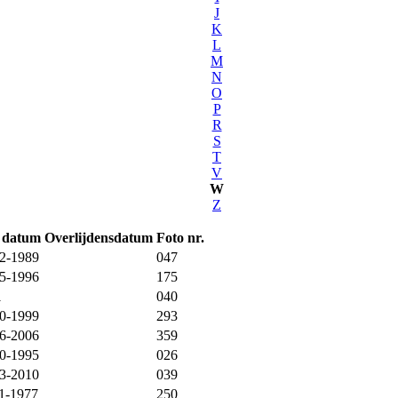
J
K
L
M
N
O
P
R
S
T
V
W
Z
. datum
Overlijdensdatum
Foto nr.
2-1989
047
5-1996
175
1
040
0-1999
293
6-2006
359
0-1995
026
3-2010
039
1-1977
250