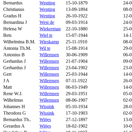
Bernardus
Wenting
15-10-1879
24-0
Christianus
Wenting
13-09-1894
08-0
Gradus H
Wenting
26-10-1922
12-0
Bernardina J
West de
09-03-1914
24-0
Helena W
Wiekerman
22-10-1880
25-0
Bets
Wiel te
15-07-1944
14-1
Wilhelmina B.M.
Wieskamp
25-11-1910
08-0
Antonia Th.M.
Wil te
15-08-1914
29-0
Antonius B
Willemsen
30-06-1909
06-0
Gerhardus J
Willemsen
21-07-1904
09-0
Gerhardus J
Willemsen
23-04-1902
23-0
Gert
Willemsen
25-03-1944
14-0
J A
Willemsen
07-11-1922
26-0
Matt
Willemsen
06-03-1949
14-0
Rene W.J.
Willemsen
29-03-1951
05-0
Wilhelmus
Willemsen
08-06-1907
02-0
Johannes H
Wissink
05-10-1934
28-0
Theodora G
Wissink
17-10-1903
02-0
Bernardus Th..
Witjes
27-12-1897
13-0
Gerardus A
Witjes
18-02-1902
10-0