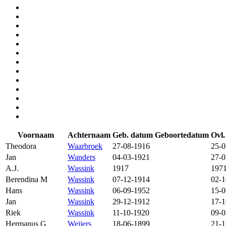
Voornaam
Achternaam
Geb. datum
Geboortedatum
Ovl
Theodora
Waarbroek
27-08-1916
25-0
Jan
Wanders
04-03-1921
27-0
A.J.
Wassink
1917
197
Berendina M
Wassink
07-12-1914
02-1
Hans
Wassink
06-09-1952
15-0
Jan
Wassink
29-12-1912
17-1
Riek
Wassink
11-10-1920
09-0
Hermanus G
Weijers
18-06-1899
21-1