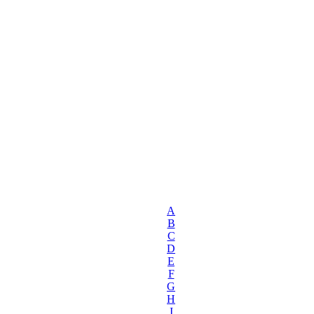
A
B
C
D
E
F
G
H
I