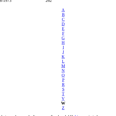
8-1973
262
A
B
C
D
E
F
G
H
I
J
K
L
M
N
O
P
R
S
T
V
W
Z