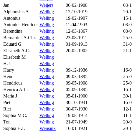
Jan
Weijers
06-02-1908
03-1
Alphonsius A
Welling
12-10-1919
20-1
Antonius
Welling
19-02-1907
15-1
Antonius Henricus
Welling
11-04-1903
08-0
Berendina
Welling
12-03-1867
08-0
Bernardus A.Chr.
Welling
23-08-1911
25-0
Eduard G
Welling
01-09-1913
31-0
Elisabeth A.C.
Welling
20-02-1902
21-1
Elisabeth M
Welling
H.J
Welling
Harry
Welling
09-12-1936
16-0
Hend
Welling
09-03-1895
25-0
Hendricus
Welling
09-05-1908
25-0
Henrica A.L.
Welling
05-09-1895
16-1
Maria J
Welling
05-01-1900
30-1
Piet
Welling
30-10-1931
16-0
Riet
Welling
30-07-1930
12-1
Sophia M.C.
Welling
19-08-1914
11-1
Ton
Welling
21-07-1949
20-0
Sophia H.L
Wensink
16-01-1921
20-1