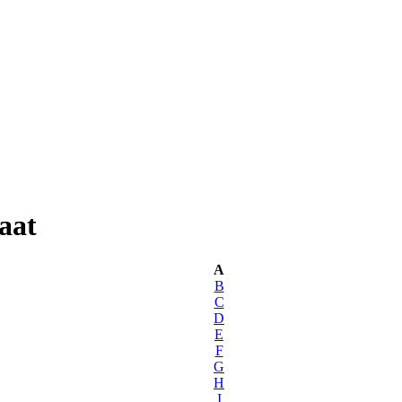
aat
A
B
C
D
E
F
G
H
I