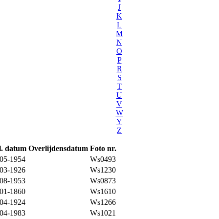
J
K
L
M
N
O
P
R
S
T
U
V
W
Y
Z
l. datum
Overlijdensdatum
Foto nr.
-05-1954
Ws0493
-03-1926
Ws1230
-08-1953
Ws0873
-01-1860
Ws1610
-04-1924
Ws1266
-04-1983
Ws1021