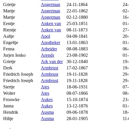
Grietje
Angerman
24-11-1864
24
Martje
Angerman
22-01-1862
02
Martje
Angerman
02-12-1880
16
Eentje
Anken van
25-03-1851
01
Rientje
Anken van
08-11-1873
27
Aaltje
Apol
04-08-1841
20
Engeltje
Apotheker
13-01-1863
01
Fenna
Arbeider
08-08-1883
06
Jurjen Ienko
Arends
23-08-1902
01-
Grietje
Ark van der
30-12-1840
19
Derk
Armbrust
17-02-1867
19
Friedrich Joseph
Armbrust
19-11-1828
29-
Friedrich Joseph
Armbrust
19-11-1828
29-
Siertje
Ates
18-06-1931
07
Wolter
Ates
08-07-1866
08
Frouwke
Aukes
15-10-1874
23
Janna
Aukes
13-12-1876
01
Hendrik
Ausma
09-06-1878
18
Hiltje
Ausma
28-01-1905
11-