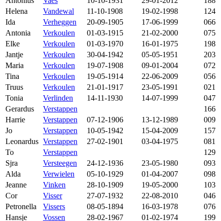
Antonius
Vaes
10-10-1931
29-01-2012
188
Helena
Vandewal
11-10-1908
19-02-1998
124
Ida
Verheggen
20-09-1905
17-06-1999
066
Antonia
Verkoulen
01-03-1915
21-02-2000
075
Elke
Verkoulen
01-03-1970
16-01-1975
198
Jantje
Verkoulen
30-04-1942
05-05-1951
203
Maria
Verkoulen
19-07-1908
09-01-2004
072
Tina
Verkoulen
19-05-1914
22-06-2009
056
Truus
Verkoulen
21-01-1917
23-05-1991
021
Tonia
Verlinden
14-11-1930
14-07-1999
047
Gerardus
Verstappen
166
Harrie
Verstappen
07-12-1906
13-12-1989
009
Jo
Verstappen
10-05-1942
15-04-2009
157
Leonardus
Verstappen
27-02-1901
03-04-1975
081
To
Verstappen
129
Sjra
Versteegen
24-12-1936
23-05-1980
093
Alda
Verwielen
05-10-1929
01-04-2007
098
Jeanne
Vinken
28-10-1909
19-05-2000
103
Cor
Visser
27-07-1932
22-08-2010
046
Petronella
Vissers
08-05-1894
16-03-1978
076
Hansje
Vossen
28-02-1967
01-02-1974
199