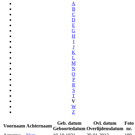
A
B
C
D
E
G
H
I
J
K
L
M
N
O
P
R
S
T
V
W
Z
Geb. datum
Ovl. datum
Foto
Voornaam
Achternaam
Geboortedatum
Overlijdensdatum
nr.