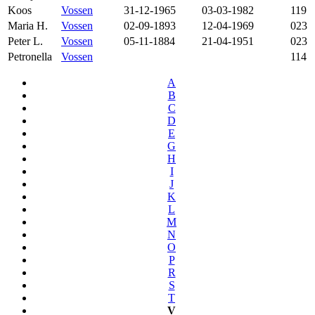
Koos
Vossen
31-12-1965
03-03-1982
119
Maria H.
Vossen
02-09-1893
12-04-1969
023
Peter L.
Vossen
05-11-1884
21-04-1951
023
Petronella
Vossen
114
A
B
C
D
E
G
H
I
J
K
L
M
N
O
P
R
S
T
V