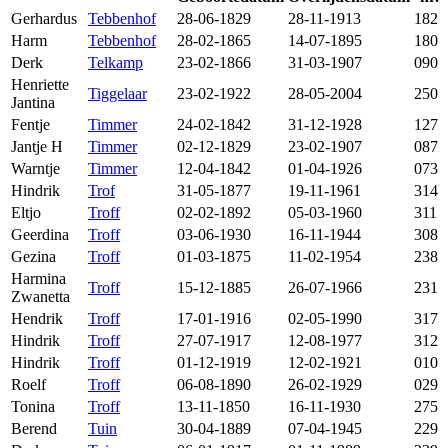
Gerhardus
Tebbenhof
28-06-1829
28-11-1913
182
Harm
Tebbenhof
28-02-1865
14-07-1895
180
Derk
Telkamp
23-02-1866
31-03-1907
090
Henriette
Tiggelaar
23-02-1922
28-05-2004
250
Jantina
Fentje
Timmer
24-02-1842
31-12-1928
127
Jantje H
Timmer
02-12-1829
23-02-1907
087
Warntje
Timmer
12-04-1842
01-04-1926
073
Hindrik
Trof
31-05-1877
19-11-1961
314
Eltjo
Troff
02-02-1892
05-03-1960
311
Geerdina
Troff
03-06-1930
16-11-1944
308
Gezina
Troff
01-03-1875
11-02-1954
238
Harmina
Troff
15-12-1885
26-07-1966
231
Zwanetta
Hendrik
Troff
17-01-1916
02-05-1990
317
Hindrik
Troff
27-07-1917
12-08-1977
312
Hindrik
Troff
01-12-1919
12-02-1921
010
Roelf
Troff
06-08-1890
26-02-1929
029
Tonina
Troff
13-11-1850
16-11-1930
275
Berend
Tuin
30-04-1889
07-04-1945
229