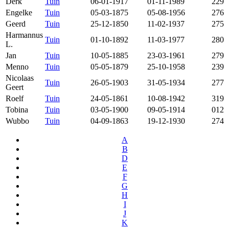
Derk
Tuin
06-01-1917
01-11-1989
229
Engelke
Tuin
05-03-1875
05-08-1956
276
Geerd
Tuin
25-12-1850
11-02-1937
275
Harmannus
Tuin
01-10-1892
11-03-1977
280
L.
Jan
Tuin
10-05-1885
23-03-1961
279
Menno
Tuin
05-05-1879
25-10-1958
239
Nicolaas
Tuin
26-05-1903
31-05-1934
277
Geert
Roelf
Tuin
24-05-1861
10-08-1942
319
Tobina
Tuin
03-05-1900
09-05-1914
012
Wubbo
Tuin
04-09-1863
19-12-1930
274
A
B
D
E
F
G
H
I
J
K