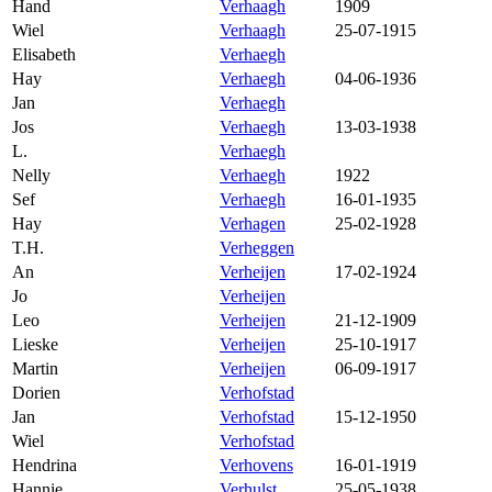
Hand
Verhaagh
1909
Wiel
Verhaagh
25-07-1915
Elisabeth
Verhaegh
Hay
Verhaegh
04-06-1936
Jan
Verhaegh
Jos
Verhaegh
13-03-1938
L.
Verhaegh
Nelly
Verhaegh
1922
Sef
Verhaegh
16-01-1935
Hay
Verhagen
25-02-1928
T.H.
Verheggen
An
Verheijen
17-02-1924
Jo
Verheijen
Leo
Verheijen
21-12-1909
Lieske
Verheijen
25-10-1917
Martin
Verheijen
06-09-1917
Dorien
Verhofstad
Jan
Verhofstad
15-12-1950
Wiel
Verhofstad
Hendrina
Verhovens
16-01-1919
Hannie
Verhulst
25-05-1938