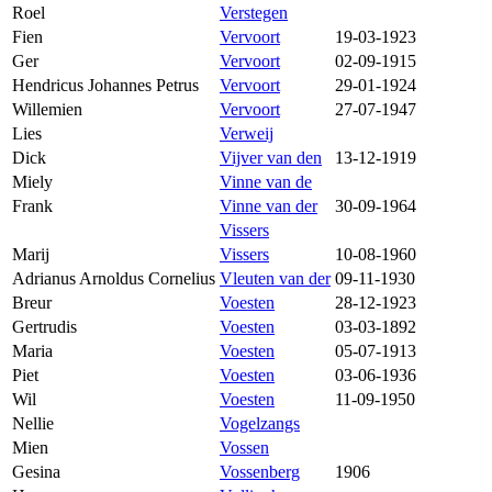
Roel
Verstegen
Fien
Vervoort
19-03-1923
Ger
Vervoort
02-09-1915
Hendricus Johannes Petrus
Vervoort
29-01-1924
Willemien
Vervoort
27-07-1947
Lies
Verweij
Dick
Vijver van den
13-12-1919
Miely
Vinne van de
Frank
Vinne van der
30-09-1964
Vissers
Marij
Vissers
10-08-1960
Adrianus Arnoldus Cornelius
Vleuten van der
09-11-1930
Breur
Voesten
28-12-1923
Gertrudis
Voesten
03-03-1892
Maria
Voesten
05-07-1913
Piet
Voesten
03-06-1936
Wil
Voesten
11-09-1950
Nellie
Vogelzangs
Mien
Vossen
Gesina
Vossenberg
1906