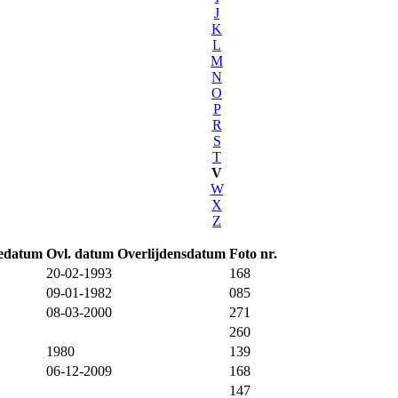
J
K
L
M
N
O
P
R
S
T
V
W
X
Z
edatum
Ovl. datum
Overlijdensdatum
Foto nr.
20-02-1993
168
09-01-1982
085
08-03-2000
271
260
1980
139
06-12-2009
168
147