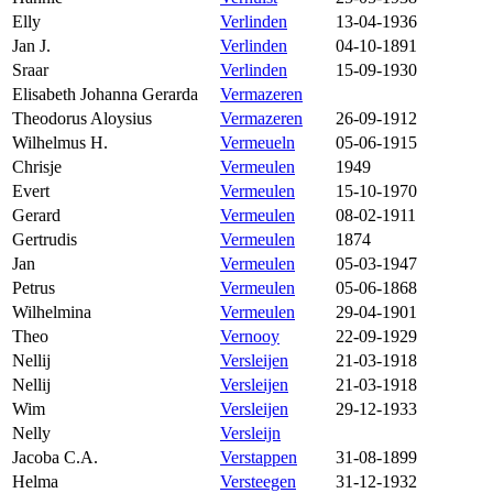
Elly
Verlinden
13-04-1936
Jan J.
Verlinden
04-10-1891
Sraar
Verlinden
15-09-1930
Elisabeth Johanna Gerarda
Vermazeren
Theodorus Aloysius
Vermazeren
26-09-1912
Wilhelmus H.
Vermeueln
05-06-1915
Chrisje
Vermeulen
1949
Evert
Vermeulen
15-10-1970
Gerard
Vermeulen
08-02-1911
Gertrudis
Vermeulen
1874
Jan
Vermeulen
05-03-1947
Petrus
Vermeulen
05-06-1868
Wilhelmina
Vermeulen
29-04-1901
Theo
Vernooy
22-09-1929
Nellij
Versleijen
21-03-1918
Nellij
Versleijen
21-03-1918
Wim
Versleijen
29-12-1933
Nelly
Versleijn
Jacoba C.A.
Verstappen
31-08-1899
Helma
Versteegen
31-12-1932