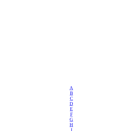
A
B
C
D
E
F
G
H
I