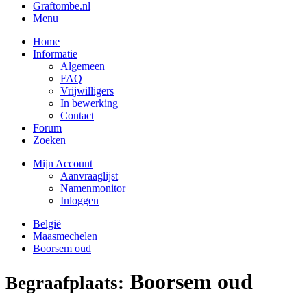
Graftombe.nl
Menu
Home
Informatie
Algemeen
FAQ
Vrijwilligers
In bewerking
Contact
Forum
Zoeken
Mijn Account
Aanvraaglijst
Namenmonitor
Inloggen
België
Maasmechelen
Boorsem oud
Boorsem oud
Begraafplaats: