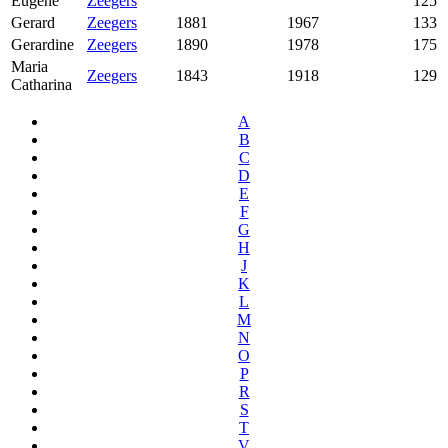
Eugene
Zeegers
125
Gerard
Zeegers
1881
1967
133
Gerardine
Zeegers
1890
1978
175
Maria
Zeegers
1843
1918
129
Catharina
A
B
C
D
E
F
G
H
J
K
L
M
N
O
P
R
S
T
V