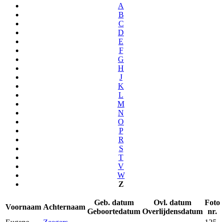
A
B
C
D
E
F
G
H
J
K
L
M
N
O
P
R
S
T
V
W
Z
Geb. datum
Ovl. datum
Foto
Voornaam
Achternaam
Geboortedatum
Overlijdensdatum
nr.