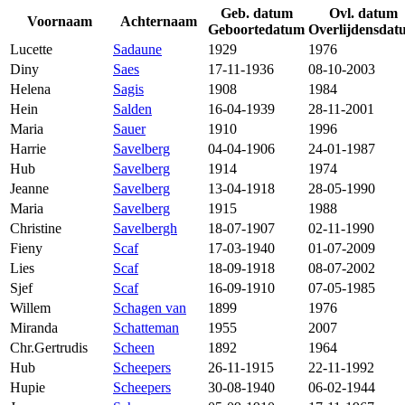
Geb. datum
Ovl. datum
Voornaam
Achternaam
Geboortedatum
Overlijdensdat
Lucette
Sadaune
1929
1976
Diny
Saes
17-11-1936
08-10-2003
Helena
Sagis
1908
1984
Hein
Salden
16-04-1939
28-11-2001
Maria
Sauer
1910
1996
Harrie
Savelberg
04-04-1906
24-01-1987
Hub
Savelberg
1914
1974
Jeanne
Savelberg
13-04-1918
28-05-1990
Maria
Savelberg
1915
1988
Christine
Savelbergh
18-07-1907
02-11-1990
Fieny
Scaf
17-03-1940
01-07-2009
Lies
Scaf
18-09-1918
08-07-2002
Sjef
Scaf
16-09-1910
07-05-1985
Willem
Schagen van
1899
1976
Miranda
Schatteman
1955
2007
Chr.Gertrudis
Scheen
1892
1964
Hub
Scheepers
26-11-1915
22-11-1992
Hupie
Scheepers
30-08-1940
06-02-1944