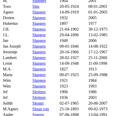
M.
Sininger
1904
2001
Toos
Sips
20-05-1924
08-01-2001
Agnes
Slangen
14-09-1919
01-01-2005
Dorien
Slangen
1932
2005
Hubertus
Slangen
1897
1977
J.H.
Slangen
21-04-1902
30-12-1975
J.L.
Slangen
29-04-1896
13-02-1985
Jan
Slangen
1949
2006
Jan Jozeph
Slangen
09-01-1846
14-08-1922
Jeroentje
Slangen
20-10-1966
17-12-1967
Lambert
Slangen
28-02-1927
25-11-2000
Lenie
Slangen
14-09-1948
11-09-1998
M.A.
Slangen
1827
1913
Maria
Slangen
09-07-1923
25-09-1988
Wim
Slangen
1921
1984
Wim
Slangen
1923
1993
Jef
Sleijpen
1906
1986
Jef
Sleijpen
1936
2003
Judith
Slenter
02-07-1965
20-06-2007
M.Agnes
Sloun van
25-10-1893
09-02-1973
Andre
Smeets
07-06-1898
13-04-1991