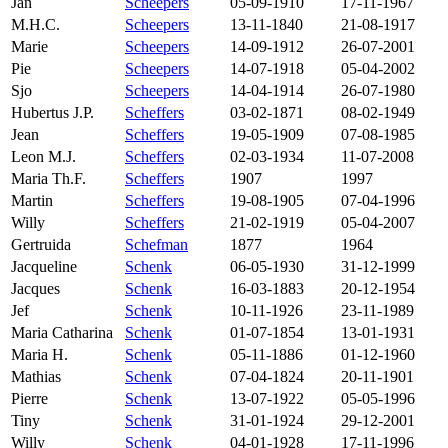
Jan
Scheepers
05-09-1910
17-11-1967
M.H.C.
Scheepers
13-11-1840
21-08-1917
Marie
Scheepers
14-09-1912
26-07-2001
Pie
Scheepers
14-07-1918
05-04-2002
Sjo
Scheepers
14-04-1914
26-07-1980
Hubertus J.P.
Scheffers
03-02-1871
08-02-1949
Jean
Scheffers
19-05-1909
07-08-1985
Leon M.J.
Scheffers
02-03-1934
11-07-2008
Maria Th.F.
Scheffers
1907
1997
Martin
Scheffers
19-08-1905
07-04-1996
Willy
Scheffers
21-02-1919
05-04-2007
Gertruida
Schefman
1877
1964
Jacqueline
Schenk
06-05-1930
31-12-1999
Jacques
Schenk
16-03-1883
20-12-1954
Jef
Schenk
10-11-1926
23-11-1989
Maria Catharina
Schenk
01-07-1854
13-01-1931
Maria H.
Schenk
05-11-1886
01-12-1960
Mathias
Schenk
07-04-1824
20-11-1901
Pierre
Schenk
13-07-1922
05-05-1996
Tiny
Schenk
31-01-1924
29-12-2001
Willy
Schenk
04-01-1928
17-11-1996