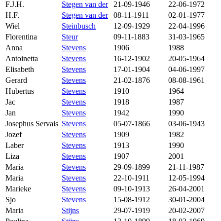
F.J.H.
Stegen van der
21-09-1946
22-06-1972
H.F.
Stegen van der
08-11-1911
02-01-1977
Wiel
Steinbusch
12-09-1929
22-04-1996
Florentina
Steur
09-11-1883
31-03-1965
Anna
Stevens
1906
1988
Antoinetta
Stevens
16-12-1902
20-05-1964
Elisabeth
Stevens
17-01-1904
04-06-1997
Gerard
Stevens
21-02-1876
08-08-1961
Hubertus
Stevens
1910
1964
Jac
Stevens
1918
1987
Jan
Stevens
1942
1990
Josephus Servais
Stevens
05-07-1866
03-06-1943
Jozef
Stevens
1909
1982
Laber
Stevens
1913
1990
Liza
Stevens
1907
2001
Maria
Stevens
29-09-1899
21-11-1987
Maria
Stevens
22-10-1911
12-05-1994
Marieke
Stevens
09-10-1913
26-04-2001
Sjo
Stevens
15-08-1912
30-01-2004
Maria
Stijns
29-07-1919
20-02-2007