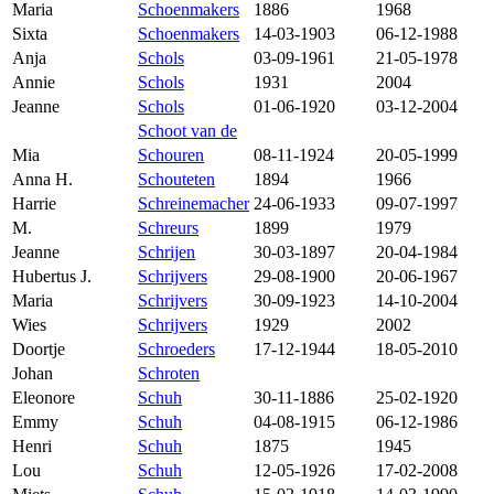
Maria
Schoenmakers
1886
1968
Sixta
Schoenmakers
14-03-1903
06-12-1988
Anja
Schols
03-09-1961
21-05-1978
Annie
Schols
1931
2004
Jeanne
Schols
01-06-1920
03-12-2004
Schoot van de
Mia
Schouren
08-11-1924
20-05-1999
Anna H.
Schouteten
1894
1966
Harrie
Schreinemacher
24-06-1933
09-07-1997
M.
Schreurs
1899
1979
Jeanne
Schrijen
30-03-1897
20-04-1984
Hubertus J.
Schrijvers
29-08-1900
20-06-1967
Maria
Schrijvers
30-09-1923
14-10-2004
Wies
Schrijvers
1929
2002
Doortje
Schroeders
17-12-1944
18-05-2010
Johan
Schroten
Eleonore
Schuh
30-11-1886
25-02-1920
Emmy
Schuh
04-08-1915
06-12-1986
Henri
Schuh
1875
1945
Lou
Schuh
12-05-1926
17-02-2008