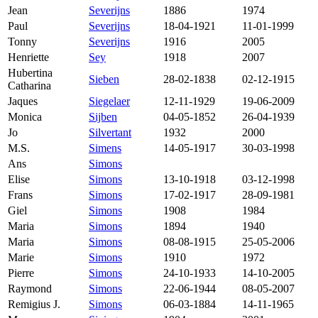
Jean
Severijns
1886
1974
Paul
Severijns
18-04-1921
11-01-1999
Tonny
Severijns
1916
2005
Henriette
Sey
1918
2007
Hubertina
Sieben
28-02-1838
02-12-1915
Catharina
Jaques
Siegelaer
12-11-1929
19-06-2009
Monica
Sijben
04-05-1852
26-04-1939
Jo
Silvertant
1932
2000
M.S.
Simens
14-05-1917
30-03-1998
Ans
Simons
Elise
Simons
13-10-1918
03-12-1998
Frans
Simons
17-02-1917
28-09-1981
Giel
Simons
1908
1984
Maria
Simons
1894
1940
Maria
Simons
08-08-1915
25-05-2006
Marie
Simons
1910
1972
Pierre
Simons
24-10-1933
14-10-2005
Raymond
Simons
22-06-1944
08-05-2007
Remigius J.
Simons
06-03-1884
14-11-1965