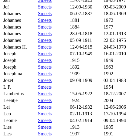
Jan
Smeets
13-07-1923
19-08-1977
Jef
Smeets
12-09-1930
03-03-2009
Johannes
Smeets
06-07-1887
18-06-1969
Johannes
Smeets
1881
1972
Johannes
Smeets
1884
1977
Johannes
Smeets
28-09-1818
12-01-1913
Johannes
Smeets
05-09-1911
22-02-1975
Johannes H.
Smeets
12-04-1915
24-03-1970
Joseph
Smeets
07-10-1949
16-01-2010
Joseph
Smeets
1915
1949
Joseph
Smeets
1892
1963
Josephina
Smeets
1909
1992
Jozef
Smeets
09-08-1909
03-04-1983
L.F.
Smeets
1954
Lambertus
Smeets
15-05-1922
18-12-2007
Leentje
Smeets
1924
2004
Lei
Smeets
06-12-1932
12-06-2006
Leo
Smeets
02-11-1913
17-10-1994
Leonie
Smeets
04-02-1914
09-04-1994
Lies
Smeets
1913
1985
Lies
Smeets
1937
1991