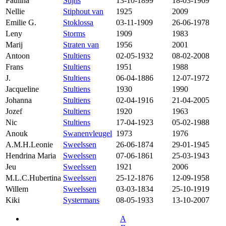
Paulina
Stijns
13-10-1899
18-03-1969
Nellie
Stiphout van
1925
2009
Emilie G.
Stoklossa
03-11-1909
26-06-1978
Leny
Storms
1909
1983
Marij
Straten van
1956
2001
Antoon
Stultiens
02-05-1932
08-02-2008
Frans
Stultiens
1951
1988
J.
Stultiens
06-04-1886
12-07-1972
Jacqueline
Stultiens
1930
1990
Johanna
Stultiens
02-04-1916
21-04-2005
Jozef
Stultiens
1920
1963
Nic
Stultiens
17-04-1923
05-02-1988
Anouk
Swanenvleugel
1973
1976
A.M.H.Leonie
Sweelssen
26-06-1874
29-01-1945
Hendrina Maria
Sweelssen
07-06-1861
25-03-1943
Jeu
Sweelssen
1921
2006
M.L.C.Hubertina
Sweelssen
25-12-1876
12-09-1958
Willem
Sweelssen
03-03-1834
25-10-1919
Kiki
Systermans
08-05-1933
13-10-2007
A