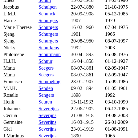
Miets
Schuh
15-02-1918
14-03-1990
Jacobus
Schulpen
22-07-1880
21-10-1975
L.M.J.
Schunck
20-09-1908
05-12-1985
Harrie
Schurgers
1907
1979
Marie-Therese
Schurgers
16-02-1960
07-04-1975
Sjeng
Schurgers
1901
1966
Sjeng
Schurgers
20-08-1950
08-07-1997
Nicky
Schurkens
1992
2003
Philomene
Schurmann
30-04-1893
06-08-1976
H.J.H.
Schuur
16-04-1858
01-12-1927
Maria
Seegers
08-07-1861
02-09-1947
Maria
Seegers
08-07-1861
02-09-1947
Francisca
Semmeling
28-01-1907
15-09-1986
M.J.H.
Senden
09-02-1894
01-05-1961
Rosalie
Sengers
1898
1992
Henk
Seuren
15-11-1933
03-10-1999
Johannes
Severeijns
22-06-1905
06-12-1985
Cecilia
Severijns
21-08-1918
19-08-2003
Germaine
Severijns
16-03-1915
26-01-2009
Giel
Severijns
23-01-1919
01-08-1991
J.Martinus
Severijns
1890
1965