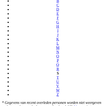
B
C
D
E
F
G
H
I
J
K
L
M
N
O
P
Q
R
S
T
U
V
W
Z
* Gegevens van recent overleden personen worden niet weergeven