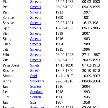
Piet
Smeets
25-05-1938
09-03-1995
Piet
Smeets
25-05-1938
09-03-1995
Piet
Smeets
1913
1997
Servaas
Smeets
1899
1981
Servaas
Smeets
27-03-1881
16-12-1981
Sjef
Smeets
16-04-1933
09-11-2005
Sjef
Smeets
1918
2007
Sjeng
Smeets
1916
1983
Theo
Smeets
1904
1989
Tila
Smeets
1915
1996
Winand
Smeets
26-09-1928
27-11-1987
Zus
Smeets
05-06-1925
30-05-1993
Peter Jozef
Smets
14-11-1850
07-02-1913
Rosalie
Smets
18-07-1850
30-10-1918
Simon
Snel
11-11-1917
10-09-2003
Anna
Snijckers
22-03-1916
08-08-2004
Jan
Somers
1916
2004
Leen
Soudant
1918
1993
Giel
Souren
1906
1945
Jan
Spa
1907
1958
Jacques
Speetjens
05-06-1938
02-06-2011