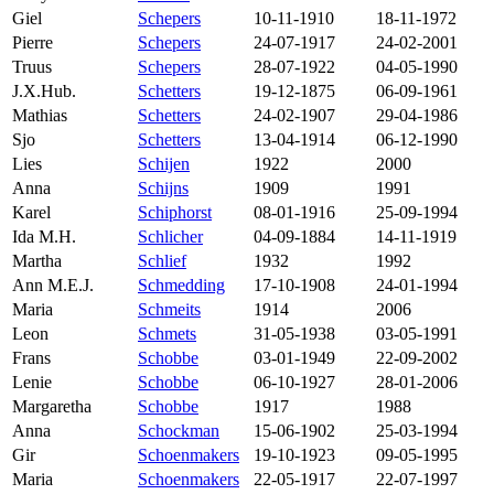
Giel
Schepers
10-11-1910
18-11-1972
Pierre
Schepers
24-07-1917
24-02-2001
Truus
Schepers
28-07-1922
04-05-1990
J.X.Hub.
Schetters
19-12-1875
06-09-1961
Mathias
Schetters
24-02-1907
29-04-1986
Sjo
Schetters
13-04-1914
06-12-1990
Lies
Schijen
1922
2000
Anna
Schijns
1909
1991
Karel
Schiphorst
08-01-1916
25-09-1994
Ida M.H.
Schlicher
04-09-1884
14-11-1919
Martha
Schlief
1932
1992
Ann M.E.J.
Schmedding
17-10-1908
24-01-1994
Maria
Schmeits
1914
2006
Leon
Schmets
31-05-1938
03-05-1991
Frans
Schobbe
03-01-1949
22-09-2002
Lenie
Schobbe
06-10-1927
28-01-2006
Margaretha
Schobbe
1917
1988
Anna
Schockman
15-06-1902
25-03-1994
Gir
Schoenmakers
19-10-1923
09-05-1995
Maria
Schoenmakers
22-05-1917
22-07-1997