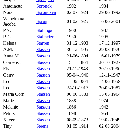
Antoinette
Spronck
1902
1984
Nora
Sproncken
02-07-1924
29-06-1992
Wilhelmina
Spruijt
01-02-1925
16-06-2001
Jacoba
P.N.
Stallinga
1900
1987
B.G.
Stalmeier
1930
1995
Helena
Starren
31-12-1903
17-12-1997
A.M.
Stassen
30-12-1905
29-08-1970
Anna M.
Stassen
21-06-1894
16-01-1979
Cornelis J.
Stassen
15-11-1864
30-10-1927
Els
Stassen
21-11-1948
20-10-1996
Gerry
Stassen
05-04-1946
12-11-1947
Leo
Stassen
11-06-1904
14-06-1958
Leo
Stassen
24-10-1917
20-03-1987
Maria Corn.
Stassen
06-06-1883
15-05-1964
Marie
Stassen
1888
1974
Melanie
Stassen
1866
1942
Petrus
Stassen
1898
1964
Xaveria
Stassen
08-09-1873
19-02-1949
Tiny
Steens
01-05-1914
02-08-2004