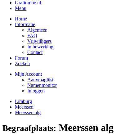
Graftombe.nl
Menu
Home
Informatie
Algemeen
FAQ
Vrijwilligers
In bewerking
Contact
Forum
Zoeken
Mijn Account
Aanvraaglijst
Namenmonitor
Inloggen
Limburg
Meerssen
Meerssen alg
Meerssen alg
Begraafplaats: