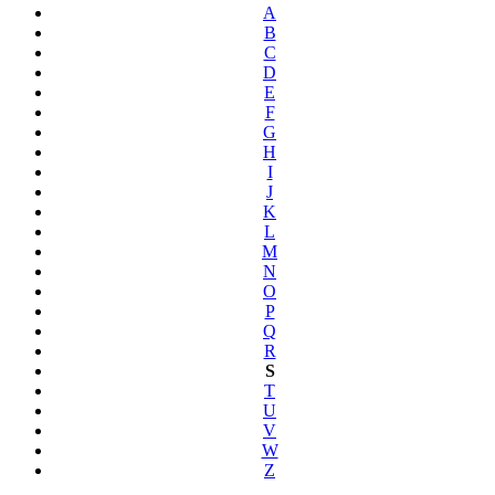
A
B
C
D
E
F
G
H
I
J
K
L
M
N
O
P
Q
R
S
T
U
V
W
Z