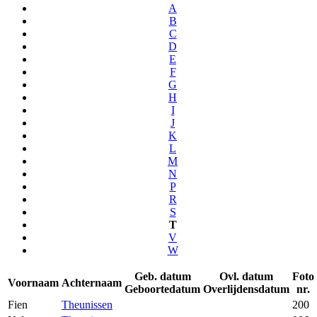
A
B
C
D
E
F
G
H
I
J
K
L
M
N
P
R
S
T
V
W
Geb. datum
Ovl. datum
Foto
Voornaam
Achternaam
Geboortedatum
Overlijdensdatum
nr.
Fien
Theunissen
200