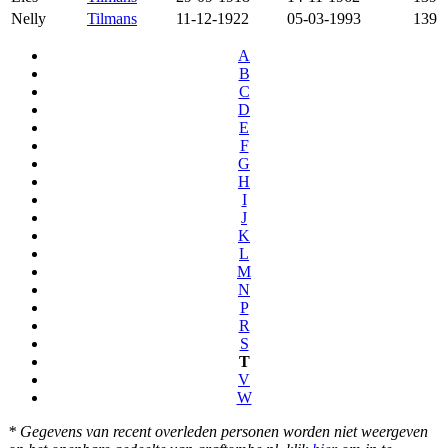
Nelly
Tilmans
11-12-1922
05-03-1993
139
A
B
C
D
E
F
G
H
I
J
K
L
M
N
P
R
S
T
V
W
* Gegevens van recent overleden personen worden niet weergeven