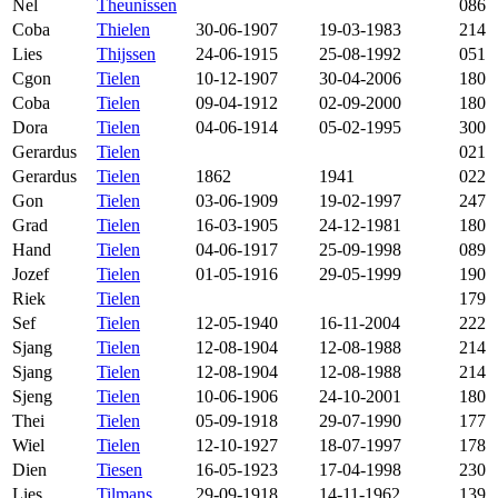
Nel
Theunissen
086
Coba
Thielen
30-06-1907
19-03-1983
214
Lies
Thijssen
24-06-1915
25-08-1992
051
Cgon
Tielen
10-12-1907
30-04-2006
180
Coba
Tielen
09-04-1912
02-09-2000
180
Dora
Tielen
04-06-1914
05-02-1995
300
Gerardus
Tielen
021
Gerardus
Tielen
1862
1941
022
Gon
Tielen
03-06-1909
19-02-1997
247
Grad
Tielen
16-03-1905
24-12-1981
180
Hand
Tielen
04-06-1917
25-09-1998
089
Jozef
Tielen
01-05-1916
29-05-1999
190
Riek
Tielen
179
Sef
Tielen
12-05-1940
16-11-2004
222
Sjang
Tielen
12-08-1904
12-08-1988
214
Sjang
Tielen
12-08-1904
12-08-1988
214
Sjeng
Tielen
10-06-1906
24-10-2001
180
Thei
Tielen
05-09-1918
29-07-1990
177
Wiel
Tielen
12-10-1927
18-07-1997
178
Dien
Tiesen
16-05-1923
17-04-1998
230
Lies
Tilmans
29-09-1918
14-11-1962
139