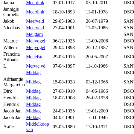
Janna
Meerdink
07-01-1917
03-10-2011
DSC
Jannigje
Meerdink
18-10-1893
11-01-1978
DSC
Cornelia
Jakob
Meerveld
29-05-1903
26-07-1979
SAN
Nicolaas
Meerveld
27-04-1901
11-03-1986
SAN
Meijdam
SAN
Maartje
Meijvogel
06-12-1925
13-09-2006
DSC
Willem
Meijvogel
29-04-1898
26-12-1987
SAN
Francina
Meliefste
29-03-1915
20-05-2007
DSC
Adriana
L.
Merwe vd
07-04-1897
11-10-1966
SAN
Middag
DSC
Adriaantje
Middag
15-08-1928
03-12-1965
SAN
Margaretha
Dirk
Middag
27-08-1910
04-06-1986
DSC
Hendrik
Middag
18-07-1908
26-02-1958
DSC
Hendrik
Middag
DSC
Jacob Jan
Middag
24-03-1935
19-01-2009
DSC
Jacob Jan
Middag
04-02-1901
17-11-1946
DSC
Middelkoop
Aafje
05-05-1889
13-10-1971
DSC
van