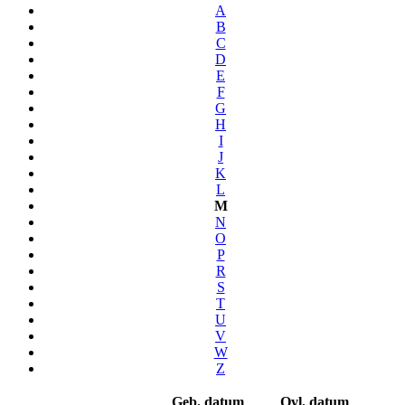
A
B
C
D
E
F
G
H
I
J
K
L
M
N
O
P
R
S
T
U
V
W
Z
Geb. datum
Ovl. datum