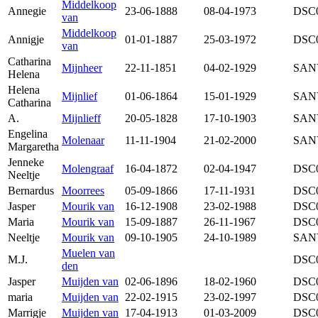
Middelkoop
Annegie
23-06-1888
08-04-1973
DSC
van
Middelkoop
Annigje
01-01-1887
25-03-1972
DSC
van
Catharina
Mijnheer
22-11-1851
04-02-1929
SAN
Helena
Helena
Mijnlief
01-06-1864
15-01-1929
SAN
Catharina
A.
Mijnlieff
20-05-1828
17-10-1903
SAN
Engelina
Molenaar
11-11-1904
21-02-2000
SAN
Margaretha
Jenneke
Molengraaf
16-04-1872
02-04-1947
DSC
Neeltje
Bernardus
Moorrees
05-09-1866
17-11-1931
DSC
Jasper
Mourik van
16-12-1908
23-02-1988
DSC
Maria
Mourik van
15-09-1887
26-11-1967
DSC
Neeltje
Mourik van
09-10-1905
24-10-1989
SAN
Muelen van
M.J.
DSC
den
Jasper
Muijden van
02-06-1896
18-02-1960
DSC
maria
Muijden van
22-02-1915
23-02-1997
DSC
Marrigje
Muijden van
17-04-1913
01-03-2009
DSC