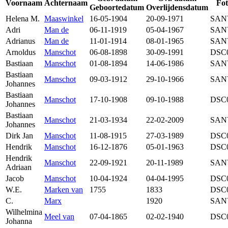
Voornaam
Achternaam
Fot
Geboortedatum
Overlijdensdatum
Helena M.
Maaswinkel
16-05-1904
20-09-1971
SAN
Adri
Man de
06-11-1919
05-04-1967
SAN
Adrianus
Man de
11-01-1914
08-01-1965
SAN
Arnoldus
Manschot
06-08-1898
30-09-1991
DSC
Bastiaan
Manschot
01-08-1894
14-06-1986
SAN
Bastiaan
Manschot
09-03-1912
29-10-1966
SAN
Johannes
Bastiaan
Manschot
17-10-1908
09-10-1988
DSC
Johannes
Bastiaan
Manschot
21-03-1934
22-02-2009
SAN
Johannes
Dirk Jan
Manschot
11-08-1915
27-03-1989
DSC
Hendrik
Manschot
16-12-1876
05-01-1963
DSC
Hendrik
Manschot
22-09-1921
20-11-1989
SAN
Adriaan
Jacob
Manschot
10-04-1924
04-04-1995
DSC
W.E.
Marken van
1755
1833
DSC
C.
Marx
1920
SAN
Wilhelmina
Meel van
07-04-1865
02-02-1940
DSC
Johanna