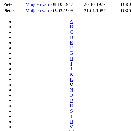
Pieter
Muijden van
08-10-1947
26-10-1977
DSC
Pieter
Muijden van
03-03-1905
21-01-1987
DSC
A
B
C
D
E
F
G
H
I
J
K
L
M
N
O
P
R
S
T
U
V