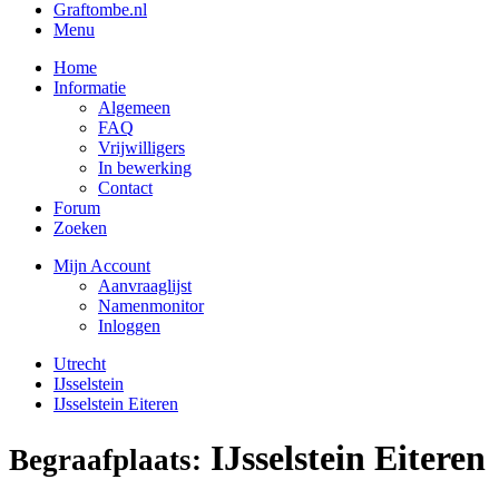
Graftombe.nl
Menu
Home
Informatie
Algemeen
FAQ
Vrijwilligers
In bewerking
Contact
Forum
Zoeken
Mijn Account
Aanvraaglijst
Namenmonitor
Inloggen
Utrecht
IJsselstein
IJsselstein Eiteren
IJsselstein Eiteren
Begraafplaats: