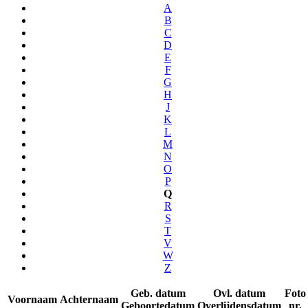
A
B
C
D
E
F
G
H
J
K
L
M
N
O
P
Q
R
S
T
V
W
Z
Geb. datum
Ovl. datum
Foto
Voornaam
Achternaam
Geboortedatum
Overlijdensdatum
nr.