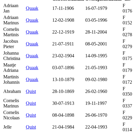
Adriaan
F
Quaak
17-11-1906
16-07-1979
Jan
0176
Adriaan
F
Quaak
12-02-1908
03-05-1996
Marinus
0152
Cornelis
F
Quaak
22-12-1919
28-11-2004
Martinis
0278
Jacobus
F
Quaak
21-07-1911
08-05-2001
Pieter
0279
Johanna
F
Quaak
23-02-1904
14-09-1995
Christina
0175
Maatje
F
Quaak
03-07-1896
21-05-1993
Adriana
0179
Martinis
F
Quaak
13-10-1879
09-02-1980
Johannis
0172
F
Abraham
Quist
28-10-1869
26-02-1960
0350
Cornelis
F
Quist
30-07-1913
19-11-1997
Marinus
0337
Cornelis
F
Quist
08-04-1898
26-06-1970
Nicolaas
0229
F
Jelle
Quist
21-04-1984
22-04-1993
0114