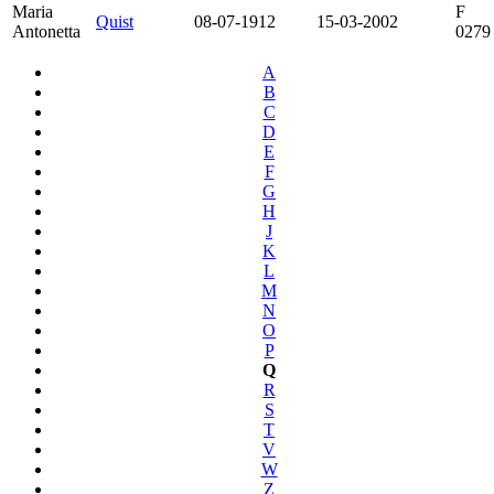
Maria
F
Quist
08-07-1912
15-03-2002
Antonetta
0279
A
B
C
D
E
F
G
H
J
K
L
M
N
O
P
Q
R
S
T
V
W
Z