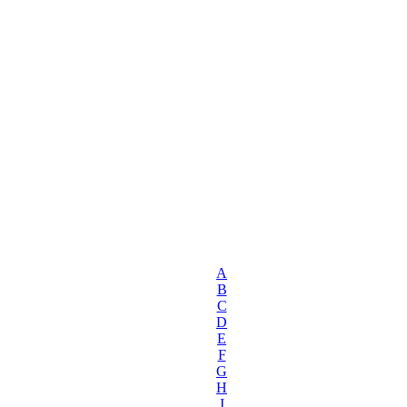
A
B
C
D
E
F
G
H
I