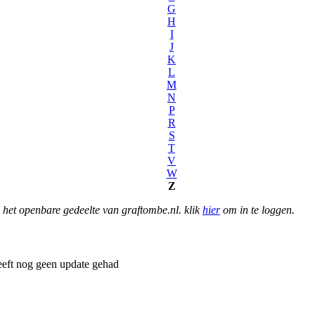
G
H
I
J
K
L
M
N
P
R
S
T
V
W
Z
het openbare gedeelte van graftombe.nl. klik
hier
om in te loggen.
eft nog geen update gehad