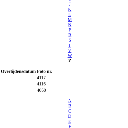
J
K
L
M
N
P
R
S
T
V
W
Z
Overlijdensdatum
Foto nr.
4117
4116
4050
A
B
C
D
E
F