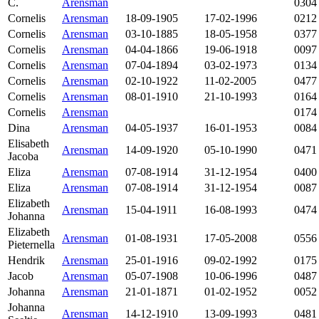
C.
Arensman
0304
Cornelis
Arensman
18-09-1905
17-02-1996
0212
Cornelis
Arensman
03-10-1885
18-05-1958
0377
Cornelis
Arensman
04-04-1866
19-06-1918
0097
Cornelis
Arensman
07-04-1894
03-02-1973
0134
Cornelis
Arensman
02-10-1922
11-02-2005
0477
Cornelis
Arensman
08-01-1910
21-10-1993
0164
Cornelis
Arensman
0174
Dina
Arensman
04-05-1937
16-01-1953
0084
Elisabeth
Arensman
14-09-1920
05-10-1990
0471
Jacoba
Eliza
Arensman
07-08-1914
31-12-1954
0400
Eliza
Arensman
07-08-1914
31-12-1954
0087
Elizabeth
Arensman
15-04-1911
16-08-1993
0474
Johanna
Elizabeth
Arensman
01-08-1931
17-05-2008
0556
Pieternella
Hendrik
Arensman
25-01-1916
09-02-1992
0175
Jacob
Arensman
05-07-1908
10-06-1996
0487
Johanna
Arensman
21-01-1871
01-02-1952
0052
Johanna
Arensman
14-12-1910
13-09-1993
0481