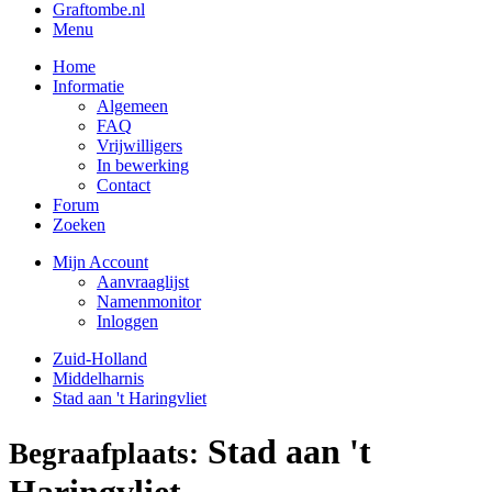
Graftombe.nl
Menu
Home
Informatie
Algemeen
FAQ
Vrijwilligers
In bewerking
Contact
Forum
Zoeken
Mijn Account
Aanvraaglijst
Namenmonitor
Inloggen
Zuid-Holland
Middelharnis
Stad aan 't Haringvliet
Stad aan 't
Begraafplaats:
Haringvliet