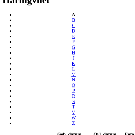
A
B
C
D
E
F
G
H
J
K
L
M
N
O
P
R
S
T
V
W
Z
Geb. datum
Ovl. datum
Foto