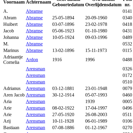
Voornaam
Achternaam
Geboortedatum
Overlijdensdatum
nr.
A.
Abramse
0141
Abram
Abramse
25-05-1894
20-09-1960
0340
Huibert
Abramse
03-07-1896
23-02-1978
0418
Jacob
Abramse
05-06-1923
01-10-1980
0431
Johanna
Abramse
10-05-1924
09-03-1996
0489
M.
Abramse
0532
Marinus
Abramse
13-02-1896
15-11-1973
0115
Adriaantje
Ardon
1916
1996
0488
Cornelia
Arensman
0326
Arensman
0172
Arensman
0510
Adrianus
Arensman
03-12-1881
23-01-1948
0079
Aren Jacob
Arensman
30-12-1914
05-07-1993
0460
Aria
Arensman
1939
0005
Arie
Arensman
08-02-1922
17-04-1997
0496
Arie
Arensman
27-05-1920
26-08-2003
0511
Arij
Arensman
10-11-1928
06-01-1989
0106
Bastiaan
Arensman
07-08-1886
01-12-1967
0270