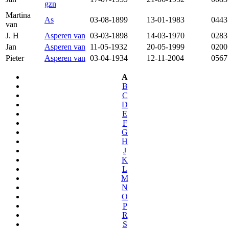
gzn
Martina
As
03-08-1899
13-01-1983
0443
van
J. H
Asperen van
03-03-1898
14-03-1970
0283
Jan
Asperen van
11-05-1932
20-05-1999
0200
Pieter
Asperen van
03-04-1934
12-11-2004
0567
A
B
C
D
E
F
G
H
J
K
L
M
N
O
P
R
S