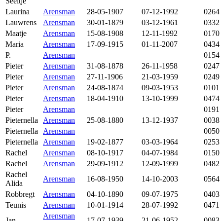
Seeltje
Laurina
Arensman
28-05-1907
07-12-1992
0264
Lauwrens
Arensman
30-01-1879
03-12-1961
0332
Maatje
Arensman
15-08-1908
12-11-1992
0170
Maria
Arensman
17-09-1915
01-11-2007
0434
P.
Arensman
0154
Pieter
Arensman
31-08-1878
26-11-1958
0247
Pieter
Arensman
27-11-1906
21-03-1959
0249
Pieter
Arensman
24-08-1874
09-03-1953
0101
Pieter
Arensman
18-04-1910
13-10-1999
0474
Pieter
Arensman
0191
Pieternella
Arensman
25-08-1880
13-12-1937
0038
Pieternella
Arensman
0050
Pieternella
Arensman
19-02-1877
03-03-1964
0253
Rachel
Arensman
08-10-1917
04-07-1984
0150
Rachel
Arensman
29-09-1912
12-09-1999
0482
Rachel
Arensman
16-08-1950
14-10-2003
0564
Alida
Robbregt
Arensman
04-10-1890
09-07-1975
0403
Teunis
Arensman
10-01-1914
28-07-1992
0471
Arensman
Jan
17-07-1939
21-06-1952
0083