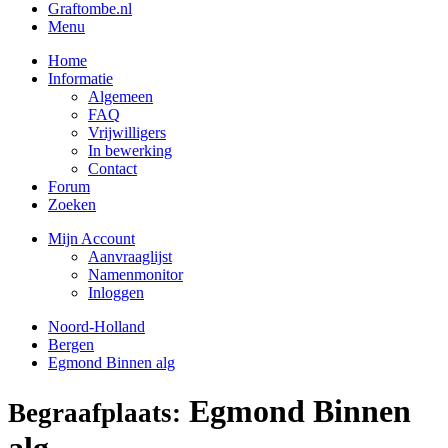
Graftombe.nl
Menu
Home
Informatie
Algemeen
FAQ
Vrijwilligers
In bewerking
Contact
Forum
Zoeken
Mijn Account
Aanvraaglijst
Namenmonitor
Inloggen
Noord-Holland
Bergen
Egmond Binnen alg
Egmond Binnen
Begraafplaats:
alg