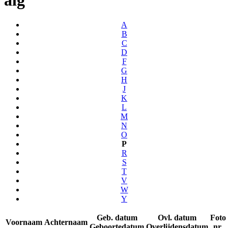
A
B
C
D
F
G
H
J
K
L
M
N
O
P
R
S
T
V
W
Y
Geb. datum
Ovl. datum
Foto
Voornaam
Achternaam
Geboortedatum
Overlijdensdatum
nr.