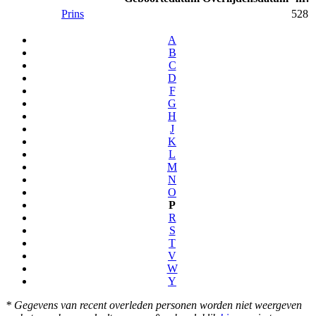
Prins
528
A
B
C
D
F
G
H
J
K
L
M
N
O
P
R
S
T
V
W
Y
* Gegevens van recent overleden personen worden niet weergeven