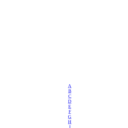
A
B
C
D
E
F
G
H
I