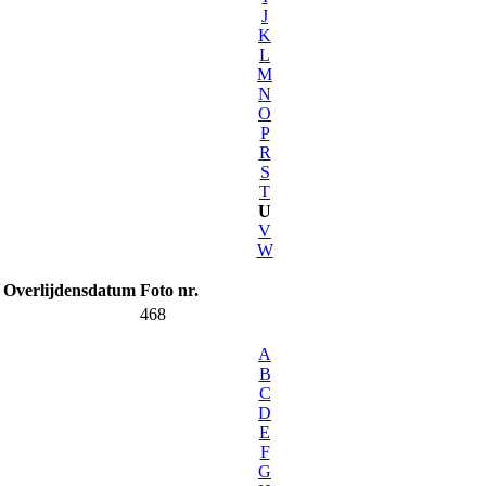
J
K
L
M
N
O
P
R
S
T
U
V
W
Overlijdensdatum
Foto nr.
468
A
B
C
D
E
F
G