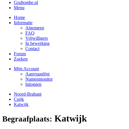
Graftombe.nl
Menu
Home
Informatie
Algemeen
FAQ
Vrijwilligers
In bewerking
Contact
Forum
Zoeken
Mijn Account
Aanvraaglijst
Namenmonitor
Inloggen
Noord-Brabant
Cuijk
Katwijk
Katwijk
Begraafplaats: