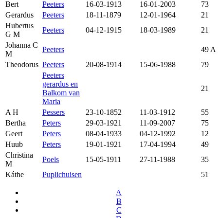
Bert
Peeters
16-03-1913
16-01-2003
73
Gerardus
Peeters
18-11-1879
12-01-1964
21
Hubertus
Peeters
04-12-1915
18-03-1989
21
G M
Johanna C
Peeters
49 A
M
Theodorus
Peeters
20-08-1914
15-06-1988
79
Peeters
gerardus en
21
Balkom van
Maria
A H
Pessers
23-10-1852
11-03-1912
55
Bertha
Peters
29-03-1921
11-09-2007
75
Geert
Peters
08-04-1933
04-12-1992
12
Huub
Peters
19-01-1921
17-04-1994
49
Christina
Poels
15-05-1911
27-11-1988
35
M
Káthe
Puplichuisen
51
A
B
C