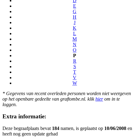
D
E
G
H
J
K
L
M
N
O
P
R
S
T
V
W
* Gegevens van recent overleden personen worden niet weergeven
op het openbare gedeelte van graftombe.nl. klik
hier
om in te
loggen.
Extra informatie:
Deze begraafplaats bevat
184
namen, is geplaatst op
10/06/2008
en
heeft nog geen update gehad