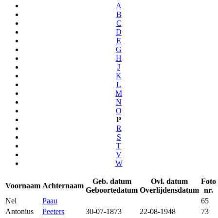
A
B
C
D
E
G
H
J
K
L
M
N
O
P
R
S
T
V
W
Geb. datum
Ovl. datum
Foto
Voornaam
Achternaam
Geboortedatum
Overlijdensdatum
nr.
Nel
Paau
65
Antonius
Peeters
30-07-1873
22-08-1948
73