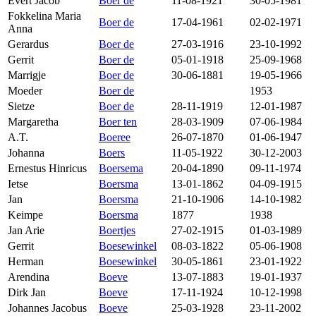
Evert Jacob
Boer de
11-08-1921
30-05-1981
Fokkelina Maria
Boer de
17-04-1961
02-02-1971
Anna
Gerardus
Boer de
27-03-1916
23-10-1992
Gerrit
Boer de
05-01-1918
25-09-1968
Marrigje
Boer de
30-06-1881
19-05-1966
Moeder
Boer de
1953
Sietze
Boer de
28-11-1919
12-01-1987
Margaretha
Boer ten
28-03-1909
07-06-1984
A.T.
Boeree
26-07-1870
01-06-1947
Johanna
Boers
11-05-1922
30-12-2003
Ernestus Hinricus
Boersema
20-04-1890
09-11-1974
Ietse
Boersma
13-01-1862
04-09-1915
Jan
Boersma
21-10-1906
14-10-1982
Keimpe
Boersma
1877
1938
Jan Arie
Boertjes
27-02-1915
01-03-1989
Gerrit
Boesewinkel
08-03-1822
05-06-1908
Herman
Boesewinkel
30-05-1861
23-01-1922
Arendina
Boeve
13-07-1883
19-01-1937
Dirk Jan
Boeve
17-11-1924
10-12-1998
Johannes Jacobus
Boeve
25-03-1928
23-11-2002