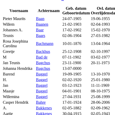
Geb. datum
Ovl. datu
Voornaam
Achternaam
Geboortedatum
Overlijdensd
Pieter Maurits
Baan
24-07-1905
19-06-1955
Willem
Baanen
21-02-1903
02-04-1993
Johannes A.
Baar
17-02-1902
15-02-1970
Teunis
Baars
02-06-1904
27-03-1982
Rosa Josephina
Bachmann
10-01-1876
13-04-1964
Carolina
Greetje
Backhus
25-12-1908
02-10-1997
M
Bad de
07-11-1902
03-02-1977
Jan Teunis
Bagchus
23-11-1900
20-11-1973
Johanna Hendrika
Bagchus
13-07-0000
Barend
Baggel
19-09-1905
13-10-1970
H.
Baggel
02-02-1920
25-01-1980
Jan
Baggel
03-12-1923
11-11-1969
Maasje
Baggel
04-01-1901
08-10-1975
Willemina
Baggel
27-04-1931
25-08-1999
Casper Hendrik
Bahre
17-01-1924
28-06-2006
A.
Bakkenes
02-05-1882
02-09-1962
Aartje
Bakkenes
30-04-1915
02-05-1943