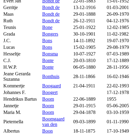
Evert Jan
Bondt de
22-01-1883
15-01-1952
Gerritje
Bondt de
13-12-1916
01-03-2001
Maas
Bondt de
29-01-1888
26-09-1970
Ruth
Bondt de
26-12-1911
04-12-1976
Teunis
Bone
25-01-1922
12-02-1985
Grada
Bongers
30-10-1901
11-02-1982
J.C.
Bons
14-11-1892
19-07-1970
Lucas
Bons
15-02-1905
29-08-1979
Hesseltje
Bonsma
10-07-1927
07-03-1989
C.J.
Bonte
20-03-1810
17-12-1889
H.W.P.
Bonte
06-05-1880
28-11-1956
Jeane Gerarda
Bonthuis
28-11-1866
16-02-1946
Suzanna
Kommertje
Boogaard
21-04-1911
22-02-1993
Johannes F.
Boogert
17-12-1978
Hendrikus Bartus
Boom
22-06-1889
1955
Jannetje
Boom
29-01-1915
05-06-2005
Maria M.
Boom
29-04-1878
03-10-1959
Boomgaard
Pieternella
09-03-1899
01-11-1990
van den
Albertus
Boon
18-11-1875
17-10-1949