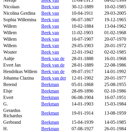
Neeltje
Beek van
11-04-1915
04-02-1999
Nicolaas
Beek van
30-12-1889
10-02-1985
Nicolina Gerdina
Beek van
10-04-1911
29-03-2005
Sophia Willemina
Beek van
06-07-1867
19-12-1965
Willem
Beek van
10-02-1884
13-04-1962
Willem
Beek van
11-02-1903
01-02-1968
Willem
Beek van
16-07-1907
20-07-1970
Willem
Beek van
29-05-1903
20-01-1972
Wouter
Beek van
22-01-1942
02-02-1985
Aaltje
Beek van de
28-01-1888
16-01-1968
Evert Jan
Beek van de
28-01-1889
22-08-1986
Hendrikus Willem
Beek van de
09-07-1917
14-01-1992
Johanna Clazina
Beek van der
12-01-1902
20-01-1977
Berend
Beekman
05-01-1868
25-08-1955
Elsje
Beekman
28-09-1896
02-10-1986
Evert
Beekman
06-08-1904
16-07-1951
G.
Beekman
14-01-1903
15-03-1984
Gerardus
Beekman
19-01-1914
13-08-1959
Richardus
Gerbrand
Beekman
15-04-1939
14-05-1985
H.
Beekman
07-08-1927
26-01-1984