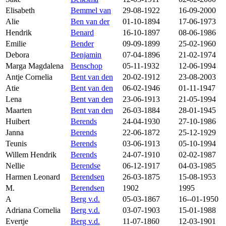
Elisabeth
Bemmel van
29-08-1922
16-09-2000
Alie
Ben van der
01-10-1894
17-06-1973
Hendrik
Benard
16-10-1897
08-06-1986
Emilie
Bender
09-09-1899
25-02-1960
Debora
Benjamin
07-04-1896
21-02-1974
Marga Magdalena
Benschop
05-11-1932
12-06-1994
Antje Cornelia
Bent van den
20-02-1912
23-08-2003
Atie
Bent van den
06-02-1946
01-11-1947
Lena
Bent van den
23-06-1913
21-05-1994
Maarten
Bent van den
26-03-1884
28-01-1945
Huibert
Berends
24-04-1930
27-10-1986
Janna
Berends
22-06-1872
25-12-1929
Teunis
Berends
03-06-1913
05-10-1994
Willem Hendrik
Berends
24-07-1910
02-02-1987
Nellie
Berendse
06-12-1917
04-03-1985
Harmen Leonard
Berendsen
26-03-1875
15-08-1953
M.
Berendsen
1902
1995
A
Berg v.d.
05-03-1867
16--01-1950
Adriana Cornelia
Berg v.d.
03-07-1903
15-01-1988
Evertje
Berg v.d.
11-07-1860
12-03-1901