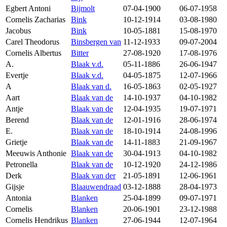
Egbert Antoni
Bijmolt
07-04-1900
06-07-1958
Cornelis Zacharias
Bink
10-12-1914
03-08-1980
Jacobus
Bink
10-05-1881
15-08-1970
Carel Theodorus
Binsbergen van
11-12-1933
09-07-2004
Cornelis Albertus
Bitter
27-08-1920
17-08-1976
A.
Blaak v.d.
05-11-1886
26-06-1947
Evertje
Blaak v.d.
04-05-1875
12-07-1966
A
Blaak van d.
16-05-1863
02-05-1927
Aart
Blaak van de
14-10-1937
04-10-1982
Antje
Blaak van de
12-04-1935
19-07-1971
Berend
Blaak van de
12-01-1916
28-06-1974
E.
Blaak van de
18-10-1914
24-08-1996
Grietje
Blaak van de
14-11-1883
21-09-1967
Meeuwis Anthonie
Blaak van de
30-04-1913
04-10-1982
Petronella
Blaak van de
10-12-1920
24-12-1986
Derk
Blaak van der
21-05-1891
12-06-1961
Gijsje
Blaauwendraad
03-12-1888
28-04-1973
Antonia
Blanken
25-04-1899
09-07-1971
Cornelis
Blanken
20-06-1901
23-12-1988
Cornelis Hendrikus
Blanken
27-06-1944
12-07-1964