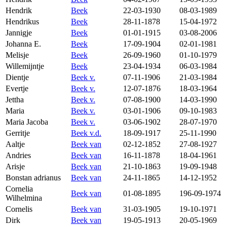
Hendrik
Beek
22-03-1930
08-03-1989
Hendrikus
Beek
28-11-1878
15-04-1972
Jannigje
Beek
01-01-1915
03-08-2006
Johanna E.
Beek
17-09-1904
02-01-1981
Melisje
Beek
26-09-1960
01-10-1979
Willemijntje
Beek
23-04-1934
06-03-1984
Dientje
Beek v.
07-11-1906
21-03-1984
Evertje
Beek v.
12-07-1876
18-03-1964
Jettha
Beek v.
07-08-1900
14-03-1990
Maria
Beek v.
03-01-1906
09-10-1983
Maria Jacoba
Beek v.
03-06-1902
28-07-1970
Gerritje
Beek v.d.
18-09-1917
25-11-1990
Aaltje
Beek van
02-12-1852
27-08-1927
Andries
Beek van
16-11-1878
18-04-1961
Arisje
Beek van
21-10-1863
19-09-1948
Bonstan adrianus
Beek van
24-11-1865
14-12-1952
Cornelia
Beek van
01-08-1895
196-09-1974
Wilhelmina
Cornelis
Beek van
31-03-1905
19-10-1971
Dirk
Beek van
19-05-1913
20-05-1969