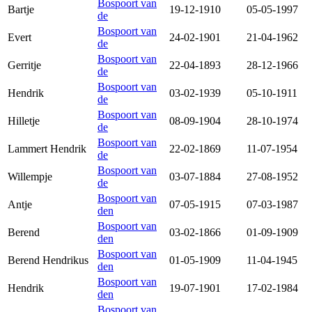
Bospoort van
Bartje
19-12-1910
05-05-1997
de
Bospoort van
Evert
24-02-1901
21-04-1962
de
Bospoort van
Gerritje
22-04-1893
28-12-1966
de
Bospoort van
Hendrik
03-02-1939
05-10-1911
de
Bospoort van
Hilletje
08-09-1904
28-10-1974
de
Bospoort van
Lammert Hendrik
22-02-1869
11-07-1954
de
Bospoort van
Willempje
03-07-1884
27-08-1952
de
Bospoort van
Antje
07-05-1915
07-03-1987
den
Bospoort van
Berend
03-02-1866
01-09-1909
den
Bospoort van
Berend Hendrikus
01-05-1909
11-04-1945
den
Bospoort van
Hendrik
19-07-1901
17-02-1984
den
Bospoort van