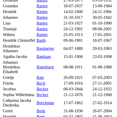
Gerardus
Barten
27-03-1871
05-10-1952
Gerardus
Barten
18-07-1937
13-09-1984
Hendrik
Barten
14-02-1900
24-11-1966
Johannes
Barten
31-10-1917
30-05-1942
Lina
Barten
21-03-1927
01-10-1990
Teunisje
Barten
24-12-1901
08-06-2001
Willem
Barten
25-05-1913
17-05-2001
Hendrik Christoffel
Barth
09-06-1901
18-07-1967
Hendrikus
Bastmeijer
04-07-1889
29-03-1983
Johannes
Agatha Jacoba
Batelaan
15-01-1906
23-03-1998
Johannes
Hendrikus
Batenburg
08-08-1911
01-08-1988
Elisabeth
Grietje
Bats
26-09-1921
07-03-2003
Frieda
Bech
17-09-1916
27-11-2005
Jacobus
Becker
06-03-1844
24-12-1932
Sophia Wilhelmina
Becker
21-12-1876
21-12-1968
Catharina Jacoba
Beeckman
17-07-1862
27-02-1914
Diederika
Gerrit
Beek
31-08-1930
26-07-2004
Hendrik
Beek
04-02-1907
15-09-1953