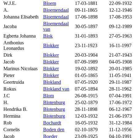
W.J.E.
Bloem
17-03-1881
22-09-1932
A.
Bloemendaal
09-11-1865
12-12-1946
Johanna Elisabeth
Bloemendaal
17-06-1898
17-08-1953
Bloemendaal
Jacoba
30-05-1897
09-12-1989
van
Egberta Johanna
Blok
31-01-1893
27-05-1963
Anthonius
Blokker
23-11-1923
16-11-1997
Leonardus
Dirk
Blokker
20-03-1904
21-07-1943
Jacob
Blokker
07-09-1989
04-05-1908
Marinus Nicolaas
Blokker
19-02-1892
20-01-1985
Pieter
Blokker
01-05-1865
11-05-1941
Geertruida
Blokland
07-05-1920
29-11-1987
Rokus
Blokland van
07-05-1894
28-11-1962
J.C
Blom
26-08-1915
07-04-1991
H.
Blotenburg
25-02-1879
17-06-1972
Hendrika B.
Blotenburg
28-11-1898
06-12-1967
Hermina
Blotenburg
12-03-1932
21-06-1973
Rob
Bochardt
16-05-1932
31-12-1984
Cornelis
Boden den
02-10-1879
11-12-1956
Jacob
Boeder
23-09-1925
04-10-1991