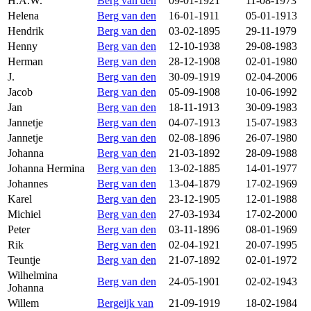
H.A.W.
Berg van den
09-01-1921
11-08-1973
Helena
Berg van den
16-01-1911
05-01-1913
Hendrik
Berg van den
03-02-1895
29-11-1979
Henny
Berg van den
12-10-1938
29-08-1983
Herman
Berg van den
28-12-1908
02-01-1980
J.
Berg van den
30-09-1919
02-04-2006
Jacob
Berg van den
05-09-1908
10-06-1992
Jan
Berg van den
18-11-1913
30-09-1983
Jannetje
Berg van den
04-07-1913
15-07-1983
Jannetje
Berg van den
02-08-1896
26-07-1980
Johanna
Berg van den
21-03-1892
28-09-1988
Johanna Hermina
Berg van den
13-02-1885
14-01-1977
Johannes
Berg van den
13-04-1879
17-02-1969
Karel
Berg van den
23-12-1905
12-01-1988
Michiel
Berg van den
27-03-1934
17-02-2000
Peter
Berg van den
03-11-1896
08-01-1969
Rik
Berg van den
02-04-1921
20-07-1995
Teuntje
Berg van den
21-07-1892
02-01-1972
Wilhelmina
Berg van den
24-05-1901
02-02-1943
Johanna
Willem
Bergeijk van
21-09-1919
18-02-1984