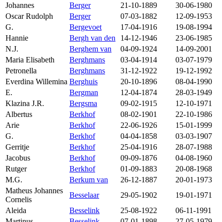
Johannes
Berger
21-10-1889
30-06-1980
Oscar Rudolph
Berger
07-03-1882
12-09-1953
G.
Bergevoet
17-04-1916
19-08-1994
Hannie
Bergh van den
14-12-1946
23-06-1985
N.J.
Berghem van
04-09-1924
14-09-2001
Maria Elisabeth
Berghmans
03-04-1914
03-07-1979
Petronella
Berghmans
31-12-1922
19-12-1992
Everdina Willemina
Berghuis
20-10-1896
08-04-1990
E.
Bergman
12-04-1874
28-03-1949
Klazina J.R.
Bergsma
09-02-1915
12-10-1971
Albertus
Berkhof
08-02-1901
22-10-1986
Arie
Berkhof
22-06-1926
15-01-1999
G.
Berkhof
04-04-1858
03-03-1907
Gerritje
Berkhof
25-04-1916
28-07-1988
Jacobus
Berkhof
09-09-1876
04-08-1960
Rutger
Berkhof
01-09-1883
20-08-1968
M.G.
Berkum van
26-12-1887
20-01-1973
Matheus Johannes
Besselaar
29-05-1902
19-01-1971
Cornelis
Aleida
Besselink
25-08-1922
06-11-1991
Martinus
Besselink
07-01-1898
27-05-1979