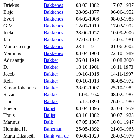
Driekus
Bakkenes
08-03-1882
17-07-1937
Elsje
Bakkenes
28-09-1877
06-06-1952
Evert
Bakkenes
04-02-1906
08-03-1983
G.M.
Bakkenes
12-07-1910
17-02-1992
Ineke
Bakkenes
28-06-1957
10-09-2006
Jan
Bakkenes
27-07-1922
12-05-1981
Maria Gerritje
Bakkenes
23-11-1911
01-06-2002
Martinus
Bakkenes
03-04-1908
22-10-1989
Adriaantje
Bakker
26-01-1919
10-08-2000
D.
Bakker
18-10-1901
10-11-1973
Jacob
Bakker
19-10-1916
14-11-1997
Rein
Bakker
09-10-1918
08-08-1972
Simon Johannes
Bakker
28-02-1907
25-10-1982
Suzan
Bakker
11-09-1954
08-02-1987
Tine
Bakker
15-12-1890
26-01-1980
Frieda
Baljet
03-04-1896
03-04-1959
Truus
Baljet
03-10-1882
30-07-1923
Marinus
Balk
07-05-1867
10-01-1947
Hermina H.
Baneman
25-05-1892
21-09-1965
Maria Elizabeth
Bank van de
09-08-1920
28-03-1979