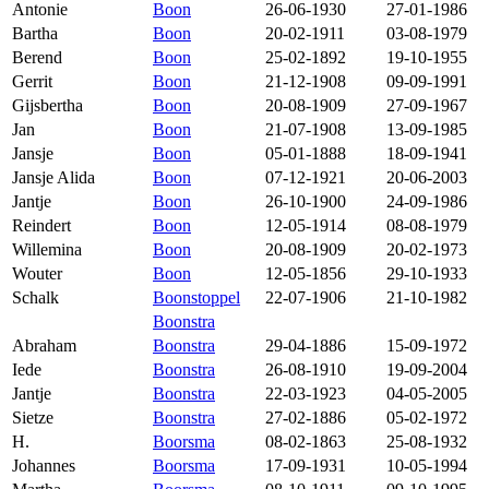
Antonie
Boon
26-06-1930
27-01-1986
Bartha
Boon
20-02-1911
03-08-1979
Berend
Boon
25-02-1892
19-10-1955
Gerrit
Boon
21-12-1908
09-09-1991
Gijsbertha
Boon
20-08-1909
27-09-1967
Jan
Boon
21-07-1908
13-09-1985
Jansje
Boon
05-01-1888
18-09-1941
Jansje Alida
Boon
07-12-1921
20-06-2003
Jantje
Boon
26-10-1900
24-09-1986
Reindert
Boon
12-05-1914
08-08-1979
Willemina
Boon
20-08-1909
20-02-1973
Wouter
Boon
12-05-1856
29-10-1933
Schalk
Boonstoppel
22-07-1906
21-10-1982
Boonstra
Abraham
Boonstra
29-04-1886
15-09-1972
Iede
Boonstra
26-08-1910
19-09-2004
Jantje
Boonstra
22-03-1923
04-05-2005
Sietze
Boonstra
27-02-1886
05-02-1972
H.
Boorsma
08-02-1863
25-08-1932
Johannes
Boorsma
17-09-1931
10-05-1994