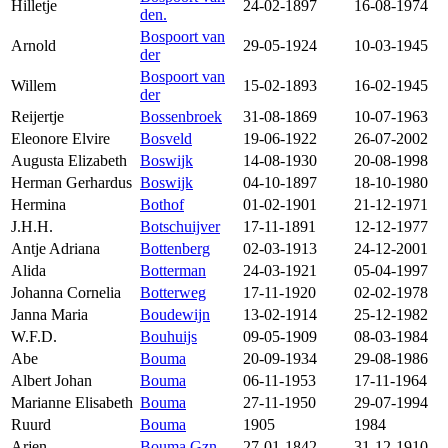
Hilletje
24-02-1897
16-08-1974
den.
Bospoort van
Arnold
29-05-1924
10-03-1945
der
Bospoort van
Willem
15-02-1893
16-02-1945
der
Reijertje
Bossenbroek
31-08-1869
10-07-1963
Eleonore Elvire
Bosveld
19-06-1922
26-07-2002
Augusta Elizabeth
Boswijk
14-08-1930
20-08-1998
Herman Gerhardus
Boswijk
04-10-1897
18-10-1980
Hermina
Bothof
01-02-1901
21-12-1971
J.H.H.
Botschuijver
17-11-1891
12-12-1977
Antje Adriana
Bottenberg
02-03-1913
24-12-2001
Alida
Botterman
24-03-1921
05-04-1997
Johanna Cornelia
Botterweg
17-11-1920
02-02-1978
Janna Maria
Boudewijn
13-02-1914
25-12-1982
W.F.D.
Bouhuijs
09-05-1909
08-03-1984
Abe
Bouma
20-09-1934
29-08-1986
Albert Johan
Bouma
06-11-1953
17-11-1964
Marianne Elisabeth
Bouma
27-11-1950
29-07-1994
Ruurd
Bouma
1905
1984
Arjen
Bouma Gzn
27-01-1842
31-12-1910