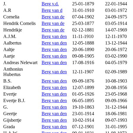
J.
Berg v.d.
25-01-1879
22-01-1944
A.R
Berg van d
31-01-1910
03-01-1972
Cornelia
Berg van de
07-04-1902
24-09-1975
Hendrik Cornelis
Berg van de
25-03-1877
03-05-1914
Hendrikje
Berg van de
02-12-1881
14-07-1969
A.J.M.
Berg van den
11-11-1910
12-11-1970
Aalbertus
Berg van den
12-05-1888
13-12-1944
Aaltje
Berg van den
20-06-1890
20-06-1972
Aartje
Berg van den
09-08-1905
03-02-1990
Andreas Nelewart
Berg van den
17-08-1916
04-05-1979
Anthonius
Berg van den
12-11-1907
02-09-1989
Hubertus
B.S.
Berg van den
09-09-1876
10-08-1903
Elizabeth
Berg van den
12-07-1899
20-08-1956
Evertje
Berg van den
01-05-1926
23-05-1968
Evertje B.J.
Berg van den
06-05-1895
09-09-1966
G.
Berg van den
19-10-1863
31-12-1944
Geertje
Berg van den
23-01-1914
18-06-1981
Gijsbertje
Berg van den
10-02-1914
09-07-1993
Grada
Berg van den
07-12-1901
31-01-1995