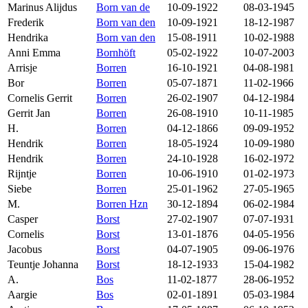
Marinus Alijdus
Born van de
10-09-1922
08-03-1945
Frederik
Born van den
10-09-1921
18-12-1987
Hendrika
Born van den
15-08-1911
10-02-1988
Anni Emma
Bornhöft
05-02-1922
10-07-2003
Arrisje
Borren
16-10-1921
04-08-1981
Bor
Borren
05-07-1871
11-02-1966
Cornelis Gerrit
Borren
26-02-1907
04-12-1984
Gerrit Jan
Borren
26-08-1910
10-11-1985
H.
Borren
04-12-1866
09-09-1952
Hendrik
Borren
18-05-1924
10-09-1980
Hendrik
Borren
24-10-1928
16-02-1972
Rijntje
Borren
10-06-1910
01-02-1973
Siebe
Borren
25-01-1962
27-05-1965
M.
Borren Hzn
30-12-1894
06-02-1984
Casper
Borst
27-02-1907
07-07-1931
Cornelis
Borst
13-01-1876
04-05-1956
Jacobus
Borst
04-07-1905
09-06-1976
Teuntje Johanna
Borst
18-12-1933
15-04-1982
A.
Bos
11-02-1877
28-06-1952
Aargie
Bos
02-01-1891
05-03-1984