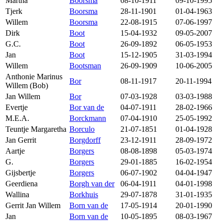
Martha
Boorsma
08-10-1911
09-10-1995
Tjerk
Boorsma
28-11-1901
01-04-1963
Willem
Boorsma
22-08-1915
07-06-1997
Dirk
Boot
15-04-1932
09-05-2007
G.C.
Boot
26-09-1892
06-05-1953
Jan
Boot
15-12-1905
31-03-1994
Willem
Bootsman
26-09-1909
10-06-2005
Anthonie Marinus
Bor
08-11-1917
20-11-1994
Willem (Bob)
Jan Willem
Bor
07-03-1928
03-03-1988
Evertje
Bor van de
04-07-1911
28-02-1966
M.E.A.
Borckmann
07-04-1910
25-05-1992
Teuntje Margaretha
Borculo
21-07-1851
01-04-1928
Jan Gerrit
Borgdorff
23-12-1911
28-09-1972
Aartje
Borgers
08-08-1898
05-03-1974
G.
Borgers
29-01-1885
16-02-1954
Gijsbertje
Borgers
06-07-1902
04-04-1947
Geerdiena
Borgh van der
06-04-1911
04-01-1998
Wallina
Borkhuis
29-07-1878
31-01-1935
Gerrit Jan Willem
Born van de
17-05-1914
20-01-1990
Jan
Born van de
10-05-1895
08-03-1967