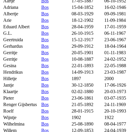
Aartje
Bos
17-05-1887
06-10-1952
Adriana
Bos
15-04-1852
16-02-1946
Albertje
Bos
08-03-1929
09-09-1981
Arie
Bos
18-12-1902
11-09-1984
Eduard Albert
Bos
28-04-1959
17-01-1959
G.L.
Bos
26-10-1915
06-11-1967
Geertruida
Bos
15-12-1917
23-06-1967
Gerhardus
Bos
29-09-1912
18-04-1964
Gerritje
Bos
20-05-1901
01-11-1983
Gerritje
Bos
10-08-1887
24-02-1952
Gesina
Bos
22-01-1893
22-05-1988
Hendrikus
Bos
14-09-1913
23-03-1987
Hilletje
Bos
1897
2000
Jantje
Bos
30-12-1850
17-06-1926
Klaartje
Bos
02-02-1880
20-03-1973
Pieter
Bos
23-06-1861
03-07-1935
Renger Gijsbertus
Bos
21-05-1892
24-11-1969
Roelf
Bos
28-01-1915
20-10-1993
Wijntje
Bos
1902
1922
Wilhelmina
Bos
25-08-1890
08-04-1977
Willem
Bos
12-09-1853
24-04-1939