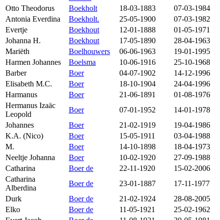
Otto Theodorus
Boekholt
18-03-1883
07-03-1984
Antonia Everdina
Boekholt.
25-05-1900
07-03-1982
Evertje
Boekhout
12-01-1888
01-05-1971
Johanna H.
Boekhout
17-05-1890
28-04-1963
Mariëth
Boelhouwers
06-06-1963
19-01-1995
Harmen Johannes
Boelsma
10-06-1916
25-10-1968
Barber
Boer
04-07-1902
14-12-1996
Elisabeth M.C.
Boer
18-10-1904
24-04-1996
Harmanus
Boer
21-06-1891
01-08-1976
Hermanus Izaäc
Boer
07-01-1952
14-01-1978
Leopold
Johannes
Boer
21-02-1919
19-04-1986
K.A. (Nico)
Boer
15-05-1911
03-04-1988
M.
Boer
14-10-1898
18-04-1973
Neeltje Johanna
Boer
10-02-1920
27-09-1988
Catharina
Boer de
22-11-1920
15-02-2006
Catharina
Boer de
23-01-1887
17-11-1977
Alberdina
Durk
Boer de
21-02-1924
28-08-2005
Elko
Boer de
11-05-1921
25-02-1962