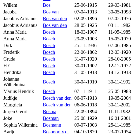
Willem
Bos
25-06-1915
29-03-1981
Jacoba
Bos van
07-04-1913
30-05-1998
Jacobus Adrianus
Bos van den
02-09-1896
07-02-1976
Jacobus Adrianus
Bos van den
28-05-1925
03-11-1982
Anna Maria
Bosch
18-03-1907
11-05-1985
Anna Maria
Bosch
29-09-1903
15-05-1979
Dirk
Bosch
25-11-1936
07-06-1985
Frederik
Bosch
22-06-1862
12-03-1920
Grada
Bosch
31-07-1920
25-10-2005
H.G.
Bosch
30-01-1902
12-12-1972
Hendrika
Bosch
31-05-1913
14-12-1913
Johanna
Bosch
30-04-1910
30-11-1992
Wilhelmina
Marius Hendrik
Bosch
07-11-1911
25-05-1988
Judikje
Bosch van den
06-07-1913
19-05-2004
Margrieta
Bosch van den
06-06-1918
30-11-2002
Jurjen Gerrit
Bosma
22-09-1894
11-11-1982
Joke
Bosman
25-08-1929
16-01-2001
Sophia Willemina
Bosmann
09-07-1903
25-11-1985
Aartje
Bospoort v.d.
04-10-1870
23-07-1954