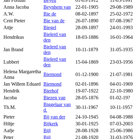
Jan Fortuin
Beyen
01-03-1912
11-05-1991
Anna Jacoba
Beynhem van
22-01-1905
29-08-1989
A.W.
Bie de
08-02-1897
25-02-1972
Cent Pieter
Bie van de
26-07-1890
07-08-1967
Attje
Biegel
28-09-1897
24-01-1993
Bielerd van
Hendrikus
18-03-1886
16-01-1964
den
Bielerd van
Jan Brand
10-11-1879
31-05-1935
den
Bielerd van
Lubbert
15-04-1869
23-03-1956
den
Helena Margaretha
Biemond
01-12-1900
21-07-1981
Anna
Jan Willem Eduard
Biemond
02-01-1896
04-01-1969
Hendrik
Bierhof
19-07-1922
22-10-1980
Jacoba
Biezen van
28-05-1876
01-02-19?
Biggelaar van
Th.M.
30-11-1967
10-11-1957
d.
Pieter
Bij van der
24-10-1945
04-08-1988
Hiltje
Bijkerk
30-01-1925
07-03-2003
Aafje
Bijl
28-08-1928
25-06-1986
Peter
Bijl
21-08-1920
31-03-1976