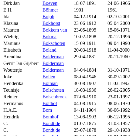
Dirk Jan
Boeven
18-07-1891
24-06-1966
E.H.
Böhmer
1901
1961
Ida
Bojoh
04-12-1914
02-10-2001
Klazina
Bokhorst
23-06-1912
05-04-2000
Maarten
Bokkem van
23-05-1895
15-06-1971
Wiebrig
Bokma
10-02-1898
20-12-1996
Martinus
Bokschoten
15-09-1911
09-04-1990
Elisabeth
Boland
20-03-1918
11-04-2000
Arendina
Bolderman
29-04-1881
20-11-1960
Gerrit Jan Gijsbert
Bolderman
Woutertje
Bolderman
04-04-1884
31-10-1971
Joke
Bolien
08-04-1946
30-09-2002
Henderika
Bolman
30-08-1907
11-03-1992
Teunisje
Bolschoten
18-03-1936
26-02-2005
Reinier
Bolsenbroek
07-06-1910
23-01-1997
Hermanus
Bolthof
04-08-1915
08-06-1970
H.A.E.
Bom
04-11-1904
30-06-1992
Hendrik
Bomhof
13-08-1903
06-12-1995
C.
Bondt de
01-07-1875
31-03-1957
C.
Bondt de
25-07-1878
29-10-1938