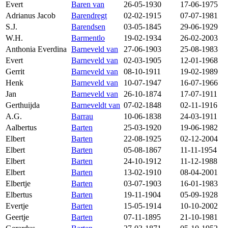
Evert
Baren van
26-05-1930
17-06-1975
Adrianus Jacob
Barendregt
02-02-1915
07-07-1981
S.J.
Barendsen
03-05-1845
29-06-1929
W.H.
Barmentlo
19-02-1934
26-02-2003
Anthonia Everdina
Barneveld van
27-06-1903
25-08-1983
Evert
Barneveld van
02-03-1905
12-01-1968
Gerrit
Barneveld van
08-10-1911
19-02-1989
Henk
Barneveld van
10-07-1947
16-07-1966
Jan
Barneveld van
26-10-1874
17-07-1911
Gerthuijda
Barneveldt van
07-02-1848
02-11-1916
A.G.
Barrau
10-06-1838
24-03-1911
Aalbertus
Barten
25-03-1920
19-06-1982
Elbert
Barten
22-08-1925
02-12-2004
Elbert
Barten
05-08-1867
11-11-1954
Elbert
Barten
24-10-1912
11-12-1988
Elbert
Barten
13-02-1910
08-04-2001
Elbertje
Barten
03-07-1903
16-01-1983
Elbertus
Barten
19-11-1904
05-09-1928
Evertje
Barten
15-05-1914
10-10-2002
Geertje
Barten
07-11-1895
21-10-1981