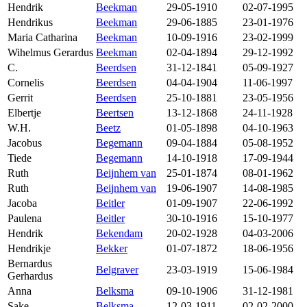
Hendrik
Beekman
29-05-1910
02-07-1995
Hendrikus
Beekman
29-06-1885
23-01-1976
Maria Catharina
Beekman
10-09-1916
23-02-1999
Wihelmus Gerardus
Beekman
02-04-1894
29-12-1992
C.
Beerdsen
31-12-1841
05-09-1927
Cornelis
Beerdsen
04-04-1904
11-06-1997
Gerrit
Beerdsen
25-10-1881
23-05-1956
Elbertje
Beertsen
13-12-1868
24-11-1928
W.H.
Beetz
01-05-1898
04-10-1963
Jacobus
Begemann
09-04-1884
05-08-1952
Tiede
Begemann
14-10-1918
17-09-1944
Ruth
Beijnhem van
25-01-1874
08-01-1962
Ruth
Beijnhem van
19-06-1907
14-08-1985
Jacoba
Beitler
01-09-1907
22-06-1992
Paulena
Beitler
30-10-1916
15-10-1977
Hendrik
Bekendam
20-02-1928
04-03-2006
Hendrikje
Bekker
01-07-1872
18-06-1956
Bernardus
Belgraver
23-03-1919
15-06-1984
Gerhardus
Anna
Belksma
09-10-1906
31-12-1981
Sake
Belksma
12-03-1911
02-02-2000