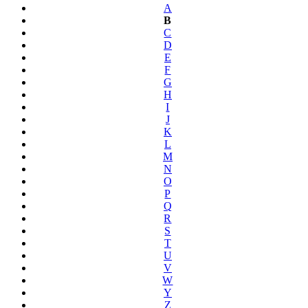
A
B
C
D
E
F
G
H
I
J
K
L
M
N
O
P
Q
R
S
T
U
V
W
Y
Z