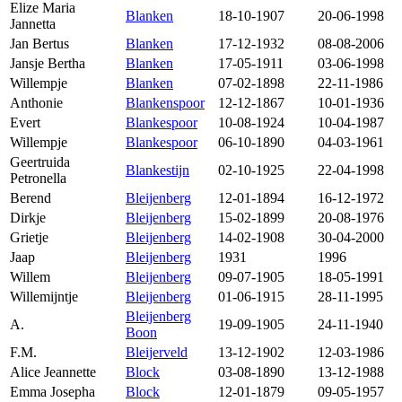
Elize Maria
Blanken
18-10-1907
20-06-1998
Jannetta
Jan Bertus
Blanken
17-12-1932
08-08-2006
Jansje Bertha
Blanken
17-05-1911
03-06-1998
Willempje
Blanken
07-02-1898
22-11-1986
Anthonie
Blankenspoor
12-12-1867
10-01-1936
Evert
Blankespoor
10-08-1924
10-04-1987
Willempje
Blankespoor
06-10-1890
04-03-1961
Geertruida
Blankestijn
02-10-1925
22-04-1998
Petronella
Berend
Bleijenberg
12-01-1894
16-12-1972
Dirkje
Bleijenberg
15-02-1899
20-08-1976
Grietje
Bleijenberg
14-02-1908
30-04-2000
Jaap
Bleijenberg
1931
1996
Willem
Bleijenberg
09-07-1905
18-05-1991
Willemijntje
Bleijenberg
01-06-1915
28-11-1995
Bleijenberg
A.
19-09-1905
24-11-1940
Boon
F.M.
Bleijerveld
13-12-1902
12-03-1986
Alice Jeannette
Block
03-08-1890
13-12-1988
Emma Josepha
Block
12-01-1879
09-05-1957