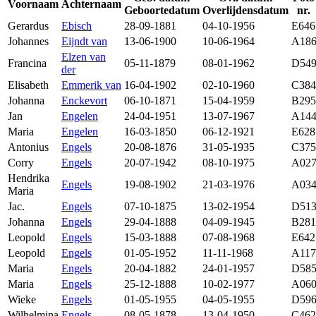
Voornaam
Achternaam
Geboortedatum
Overlijdensdatum
nr.
Gerardus
Ebisch
28-09-1881
04-10-1956
E646
Johannes
Eijndt van
13-06-1900
10-06-1964
A18
Elzen van
Francina
05-11-1879
08-01-1962
D54
der
Elisabeth
Emmerik van
16-04-1902
02-10-1960
C384
Johanna
Enckevort
06-10-1871
15-04-1959
B295
Jan
Engelen
24-04-1951
13-07-1967
A14
Maria
Engelen
16-03-1850
06-12-1921
E628
Antonius
Engels
20-08-1876
31-05-1935
C375
Corry
Engels
20-07-1942
08-10-1975
A02
Hendrika
Engels
19-08-1902
21-03-1976
A03
Maria
Jac.
Engels
07-10-1875
13-02-1954
D51
Johanna
Engels
29-04-1888
04-09-1945
B281
Leopold
Engels
15-03-1888
07-08-1968
E642
Leopold
Engels
01-05-1952
11-11-1968
A117
Maria
Engels
20-04-1882
24-01-1957
D58
Maria
Engels
25-12-1888
10-02-1977
A06
Wieke
Engels
01-05-1955
04-05-1955
D59
Wilhelmina
Engels
08-05-1878
13-04-1950
C462