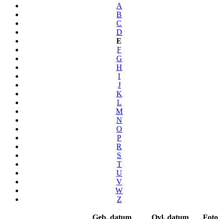
A
B
C
D
E
F
G
H
I
J
K
L
M
N
O
P
R
S
T
U
V
W
Z
Geb. datum
Ovl. datum
Foto