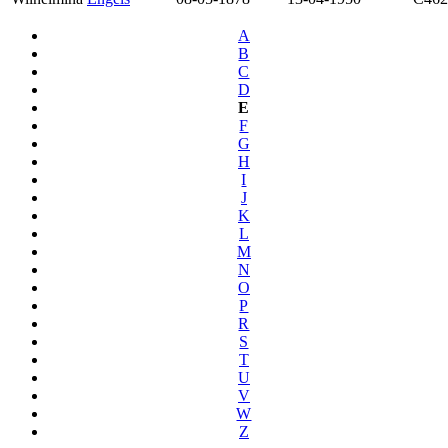
A
B
C
D
E
F
G
H
I
J
K
L
M
N
O
P
R
S
T
U
V
W
Z