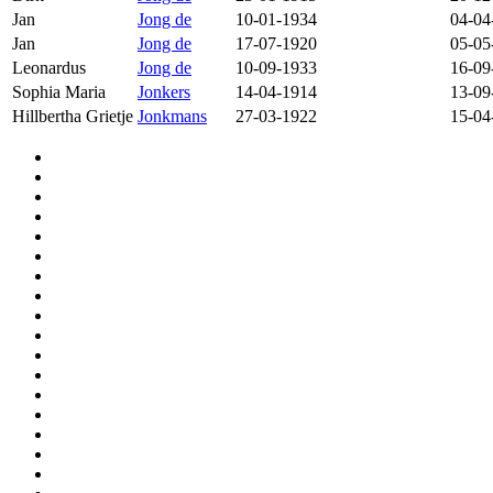
Jan
Jong de
10-01-1934
04-04
Jan
Jong de
17-07-1920
05-05
Leonardus
Jong de
10-09-1933
16-09
Sophia Maria
Jonkers
14-04-1914
13-09
Hillbertha Grietje
Jonkmans
27-03-1922
15-04