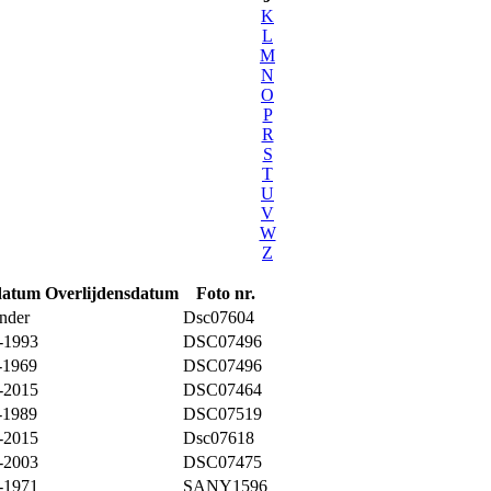
K
L
M
N
O
P
R
S
T
U
V
W
Z
datum
Overlijdensdatum
Foto nr.
onder
Dsc07604
-1993
DSC07496
-1969
DSC07496
-2015
DSC07464
-1989
DSC07519
-2015
Dsc07618
-2003
DSC07475
-1971
SANY1596