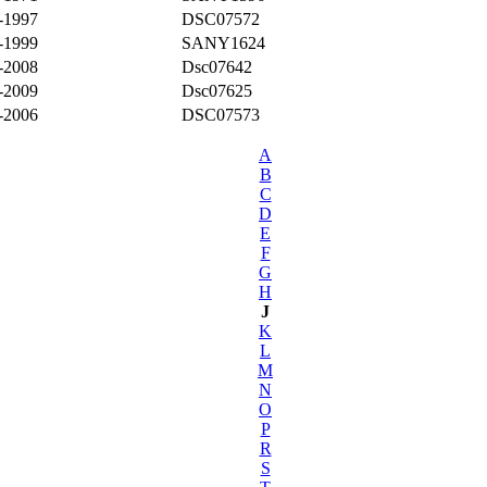
-1997
DSC07572
-1999
SANY1624
-2008
Dsc07642
-2009
Dsc07625
-2006
DSC07573
A
B
C
D
E
F
G
H
J
K
L
M
N
O
P
R
S