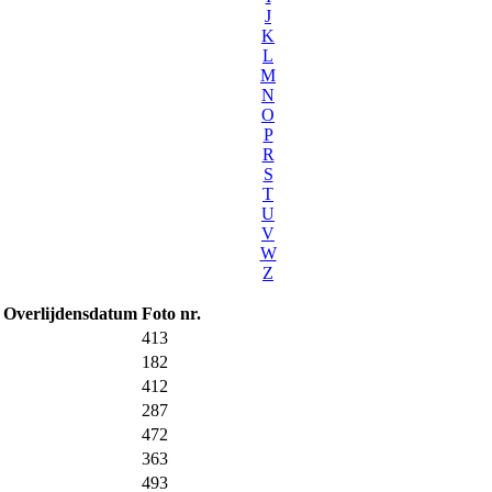
J
K
L
M
N
O
P
R
S
T
U
V
W
Z
Overlijdensdatum
Foto nr.
413
182
412
287
472
363
493