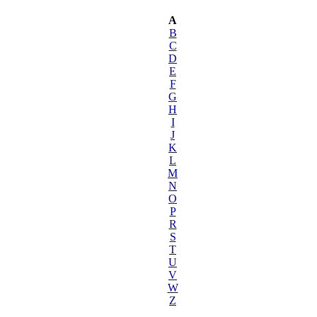
A
B
C
D
E
F
G
H
I
J
K
L
M
N
O
P
R
S
T
U
V
W
Z