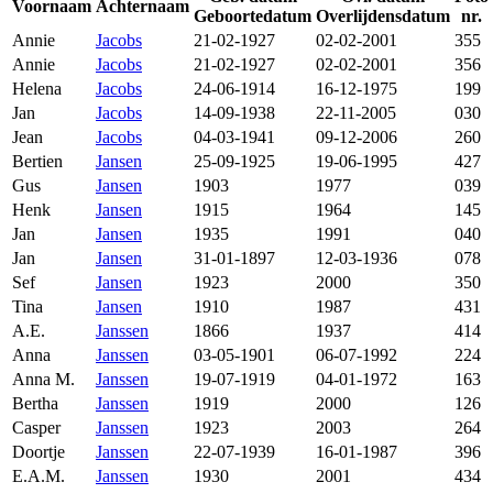
Voornaam
Achternaam
Geboortedatum
Overlijdensdatum
nr.
Annie
Jacobs
21-02-1927
02-02-2001
355
Annie
Jacobs
21-02-1927
02-02-2001
356
Helena
Jacobs
24-06-1914
16-12-1975
199
Jan
Jacobs
14-09-1938
22-11-2005
030
Jean
Jacobs
04-03-1941
09-12-2006
260
Bertien
Jansen
25-09-1925
19-06-1995
427
Gus
Jansen
1903
1977
039
Henk
Jansen
1915
1964
145
Jan
Jansen
1935
1991
040
Jan
Jansen
31-01-1897
12-03-1936
078
Sef
Jansen
1923
2000
350
Tina
Jansen
1910
1987
431
A.E.
Janssen
1866
1937
414
Anna
Janssen
03-05-1901
06-07-1992
224
Anna M.
Janssen
19-07-1919
04-01-1972
163
Bertha
Janssen
1919
2000
126
Casper
Janssen
1923
2003
264
Doortje
Janssen
22-07-1939
16-01-1987
396
E.A.M.
Janssen
1930
2001
434