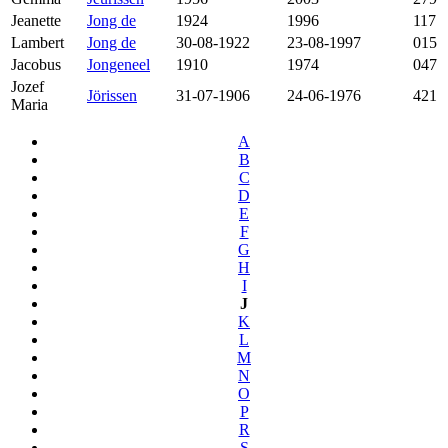
Jeanette
Jong de
1924
1996
117
Lambert
Jong de
30-08-1922
23-08-1997
015
Jacobus
Jongeneel
1910
1974
047
Jozef
Jörissen
31-07-1906
24-06-1976
421
Maria
A
B
C
D
E
F
G
H
I
J
K
L
M
N
O
P
R
S