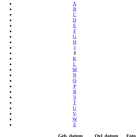
A
B
C
D
E
F
G
H
I
J
K
L
M
N
O
P
R
S
T
U
V
W
Z
Geb. datum
Ovl. datum
Foto