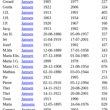
Gerard
Janssen
1905
1977
227
Gerda
Janssen
1922
2006
324
J.D.
Janssen
1913
1991
405
J.H.
Janssen
1863
1934
432
J.P.
Janssen
1920
1967
160
Jacq.
Janssen
1913
1992
359
Jan H.
Janssen
20-08-1886
05-09-1957
357
Jet
Janssen
11-04-1919
17-07-2001
371
Jozef
Janssen
1915
1992
107
M.Ida
Janssen
12-06-1889
17-01-1958
343
Maria Elis.
Janssen
07-12-1898
01-04-1985
121
Maria J.G.
Janssen
1899
1978
435
Maria J.G.
Janssen
28-12-1908
21-08-1954
076
Mathias
Janssen
02-10-1880
03-03-1944
371
Pie
Janssen
1923
1995
253
Pierre
Janssen
02-11-1910
05-12-1994
396
Thei
Janssen
14-11-1921
20-08-2001
355
Thei
Janssen
14-11-1921
20-08-2001
356
Toon
Janssen
1913
1996
031
Maria
Janssens
12-05-1895
16-04-1976
029
Gemma
Jeurissen
1956
2003
279