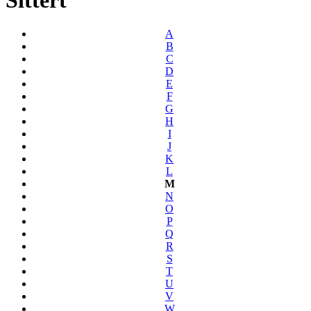
A
B
C
D
E
F
G
H
I
J
K
L
M
N
O
P
Q
R
S
T
U
V
W