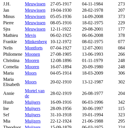
J.H.
Meuwissen
27-05-1917
04-11-1984
273
Jan
Meuwissen
19-04-1930
28-02-1978
207
Minus
Meuwissen
05-05-1936
14-09-2008
373
Pierre
Meuwissen
08-05-1916
18-02-1975
229
Sjra
Meuwissen
12-11-1922
29-08-2001
177
Mathieu
Mevis
06-02-1925
06-06-2008
378
Frankie
Minkenberg
10-12-1972
08-02-1975
077
Nelis
Montforts
07-04-1927
12-07-2001
084
Philomene
Moonen
27-08-1905
13-06-1993
266
Christina
Mooren
12-08-1896
01-11-1979
248
Cornelia
Mooren
16-07-1894
20-09-1980
248
Maria
Moors
04-05-1914
18-03-2009
306
Maria
Moors
20-02-1910
13-12-1987
302
Elisabeth
Mortel van
Annie
28-02-1919
26-08-1977
204
de
Huub
Muijsers
16-09-1916
06-03-1996
342
Ine
Muijsers
28-09-1956
30-06-1997
115
Sef
Muijsers
31-10-1918
19-01-1994
323
Mia
Muijzers
22-12-1924
21-06-1988
295
Theodoor
Muijzers
15-09-1879
06-03-1975
224