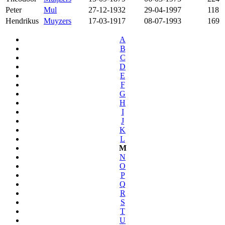
Peter
Mul
27-12-1932
29-04-1997
118
Hendrikus
Muyzers
17-03-1917
08-07-1993
169
A
B
C
D
E
F
G
H
I
J
K
L
M
N
O
P
Q
R
S
T
U