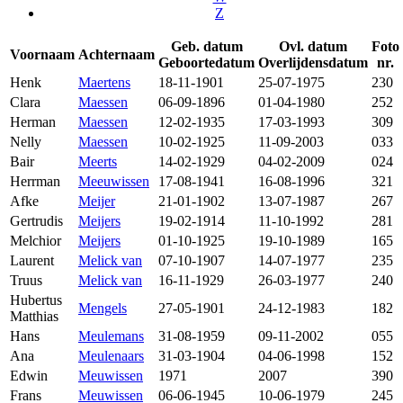
Z
Geb. datum
Ovl. datum
Foto
Voornaam
Achternaam
Geboortedatum
Overlijdensdatum
nr.
Henk
Maertens
18-11-1901
25-07-1975
230
Clara
Maessen
06-09-1896
01-04-1980
252
Herman
Maessen
12-02-1935
17-03-1993
309
Nelly
Maessen
10-02-1925
11-09-2003
033
Bair
Meerts
14-02-1929
04-02-2009
024
Herrman
Meeuwissen
17-08-1941
16-08-1996
321
Afke
Meijer
21-01-1902
13-07-1987
267
Gertrudis
Meijers
19-02-1914
11-10-1992
281
Melchior
Meijers
01-10-1925
19-10-1989
165
Laurent
Melick van
07-10-1907
14-07-1977
235
Truus
Melick van
16-11-1929
26-03-1977
240
Hubertus
Mengels
27-05-1901
24-12-1983
182
Matthias
Hans
Meulemans
31-08-1959
09-11-2002
055
Ana
Meulenaars
31-03-1904
04-06-1998
152
Edwin
Meuwissen
1971
2007
390
Frans
Meuwissen
06-06-1945
10-06-1979
245