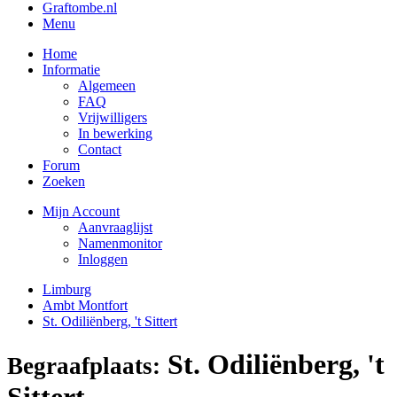
Graftombe.nl
Menu
Home
Informatie
Algemeen
FAQ
Vrijwilligers
In bewerking
Contact
Forum
Zoeken
Mijn Account
Aanvraaglijst
Namenmonitor
Inloggen
Limburg
Ambt Montfort
St. Odiliënberg, 't Sittert
St. Odiliënberg, 't
Begraafplaats:
Sittert