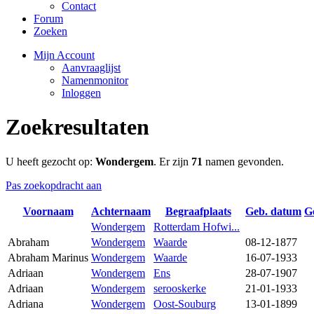
Contact
Forum
Zoeken
Mijn Account
Aanvraaglijst
Namenmonitor
Inloggen
Zoekresultaten
U heeft gezocht op:
Wondergem
. Er zijn
71
namen gevonden.
Pas zoekopdracht aan
Voornaam
Achternaam
Begraafplaats
Geb. datum
G
Wondergem
Rotterdam Hofwi...
Abraham
Wondergem
Waarde
08-12-1877
Abraham Marinus
Wondergem
Waarde
16-07-1933
Adriaan
Wondergem
Ens
28-07-1907
Adriaan
Wondergem
serooskerke
21-01-1933
Adriana
Wondergem
Oost-Souburg
13-01-1899