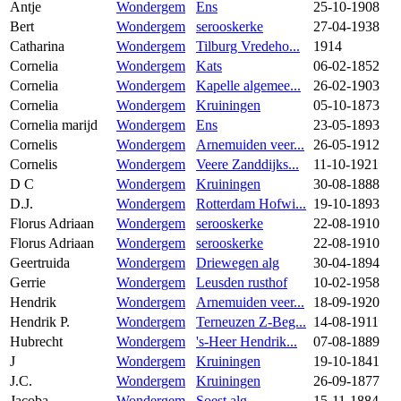
Antje
Wondergem
Ens
25-10-1908
Bert
Wondergem
serooskerke
27-04-1938
Catharina
Wondergem
Tilburg Vredeho...
1914
Cornelia
Wondergem
Kats
06-02-1852
Cornelia
Wondergem
Kapelle algemee...
26-02-1903
Cornelia
Wondergem
Kruiningen
05-10-1873
Cornelia marijd
Wondergem
Ens
23-05-1893
Cornelis
Wondergem
Arnemuiden veer...
26-05-1912
Cornelis
Wondergem
Veere Zanddijks...
11-10-1921
D C
Wondergem
Kruiningen
30-08-1888
D.J.
Wondergem
Rotterdam Hofwi...
19-10-1893
Florus Adriaan
Wondergem
serooskerke
22-08-1910
Florus Adriaan
Wondergem
serooskerke
22-08-1910
Geertruida
Wondergem
Driewegen alg
30-04-1894
Gerrie
Wondergem
Leusden rusthof
10-02-1958
Hendrik
Wondergem
Arnemuiden veer...
18-09-1920
Hendrik P.
Wondergem
Terneuzen Z-Beg...
14-08-1911
Hubrecht
Wondergem
's-Heer Hendrik...
07-08-1889
J
Wondergem
Kruiningen
19-10-1841
J.C.
Wondergem
Kruiningen
26-09-1877
Jacoba
Wondergem
Soest alg
15-11-1884