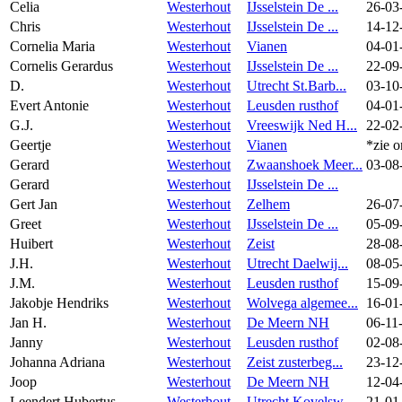
Celia
Westerhout
IJsselstein De ...
26-03
Chris
Westerhout
IJsselstein De ...
14-12
Cornelia Maria
Westerhout
Vianen
04-01
Cornelis Gerardus
Westerhout
IJsselstein De ...
22-09
D.
Westerhout
Utrecht St.Barb...
03-10
Evert Antonie
Westerhout
Leusden rusthof
04-01
G.J.
Westerhout
Vreeswijk Ned H...
22-02
Geertje
Westerhout
Vianen
*zie o
Gerard
Westerhout
Zwaanshoek Meer...
03-08
Gerard
Westerhout
IJsselstein De ...
Gert Jan
Westerhout
Zelhem
26-07
Greet
Westerhout
IJsselstein De ...
05-09
Huibert
Westerhout
Zeist
28-08
J.H.
Westerhout
Utrecht Daelwij...
08-05
J.M.
Westerhout
Leusden rusthof
15-09
Jakobje Hendriks
Westerhout
Wolvega algemee...
16-01
Jan H.
Westerhout
De Meern NH
06-11
Janny
Westerhout
Leusden rusthof
02-08
Johanna Adriana
Westerhout
Zeist zusterbeg...
23-12
Joop
Westerhout
De Meern NH
12-04
Leendert Hubertus
Westerhout
Utrecht Kovelsw...
21-01