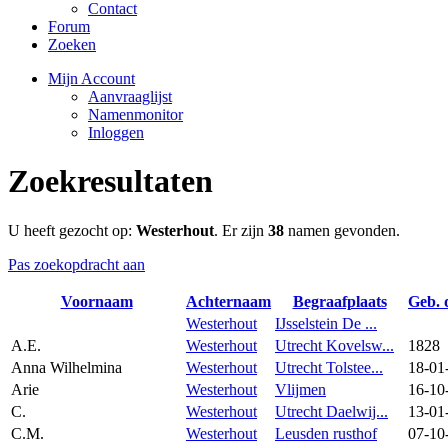
Contact
Forum
Zoeken
Mijn Account
Aanvraaglijst
Namenmonitor
Inloggen
Zoekresultaten
U heeft gezocht op:
Westerhout
. Er zijn
38
namen gevonden.
Pas zoekopdracht aan
Voornaam
Achternaam
Begraafplaats
Geb. 
Westerhout
IJsselstein De ...
A.E.
Westerhout
Utrecht Kovelsw...
1828
Anna Wilhelmina
Westerhout
Utrecht Tolstee...
18-01
Arie
Westerhout
Vlijmen
16-10
C.
Westerhout
Utrecht Daelwij...
13-01
C.M.
Westerhout
Leusden rusthof
07-10