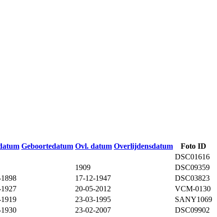
datum
Geboortedatum
Ovl. datum
Overlijdensdatum
Foto ID
DSC01616
1909
DSC09359
-1898
17-12-1947
DSC03823
-1927
20-05-2012
VCM-0130
-1919
23-03-1995
SANY1069
-1930
23-02-2007
DSC09902