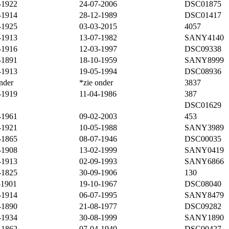
-1922
24-07-2006
DSC01875
-1914
28-12-1989
DSC01417
-1925
03-03-2015
4057
-1913
13-07-1982
SANY4140
-1916
12-03-1997
DSC09338
-1891
18-10-1959
SANY8999
-1913
19-05-1994
DSC08936
nder
*zie onder
3837
-1919
11-04-1986
387
DSC01629
-1961
09-02-2003
453
-1921
10-05-1988
SANY3989
-1865
08-07-1946
DSC00035
-1908
13-02-1999
SANY0419
-1913
02-09-1993
SANY6866
-1825
30-09-1906
130
-1901
19-10-1967
DSC08040
-1914
06-07-1995
SANY8479
-1890
21-08-1977
DSC09282
-1934
30-08-1999
SANY1890
-1862
07-04-1940
DSC00427