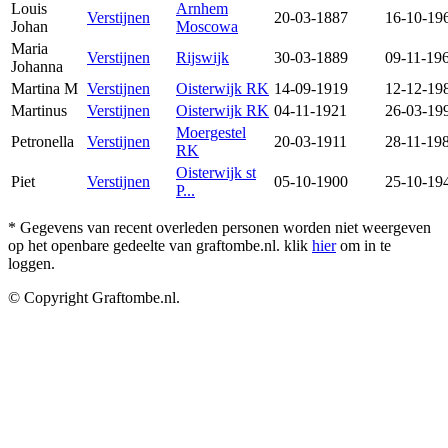
Louis
Arnhem
Verstijnen
20-03-1887
16-10-19
Johan
Moscowa
Maria
Verstijnen
Rijswijk
30-03-1889
09-11-19
Johanna
Martina M
Verstijnen
Oisterwijk RK
14-09-1919
12-12-19
Martinus
Verstijnen
Oisterwijk RK
04-11-1921
26-03-19
Moergestel
Petronella
Verstijnen
20-03-1911
28-11-19
RK
Oisterwijk st
Piet
Verstijnen
05-10-1900
25-10-19
P...
* Gegevens van recent overleden personen worden niet weergeven
op het openbare gedeelte van graftombe.nl. klik
hier
om in te
loggen.
© Copyright Graftombe.nl.