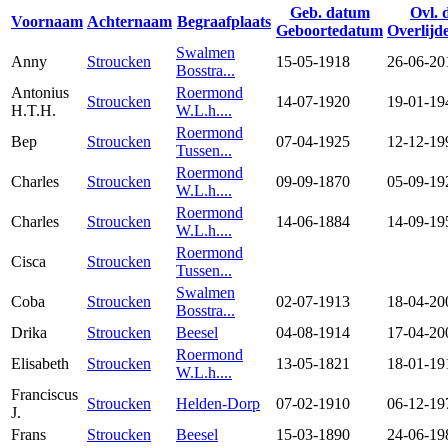
Geb. datum
Ovl. 
Voornaam
Achternaam
Begraafplaats
Geboortedatum
Overlijd
Swalmen
Anny
Stroucken
15-05-1918
26-06-20
Bosstra...
Antonius
Roermond
Stroucken
14-07-1920
19-01-19
H.T.H.
W.L.h....
Roermond
Bep
Stroucken
07-04-1925
12-12-19
Tussen...
Roermond
Charles
Stroucken
09-09-1870
05-09-19
W.L.h....
Roermond
Charles
Stroucken
14-06-1884
14-09-19
W.L.h....
Roermond
Cisca
Stroucken
Tussen...
Swalmen
Coba
Stroucken
02-07-1913
18-04-20
Bosstra...
Drika
Stroucken
Beesel
04-08-1914
17-04-20
Roermond
Elisabeth
Stroucken
13-05-1821
18-01-19
W.L.h....
Franciscus
Stroucken
Helden-Dorp
07-02-1910
06-12-19
J.
Frans
Stroucken
Beesel
15-03-1890
24-06-19