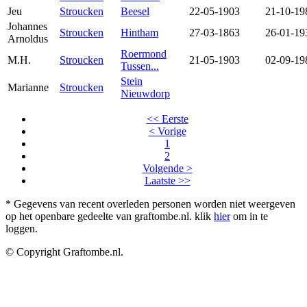
Jeu
Stroucken
Beesel
22-05-1903
21-10-19
Johannes
Stroucken
Hintham
27-03-1863
26-01-19
Arnoldus
Roermond
M.H.
Stroucken
21-05-1903
02-09-19
Tussen...
Stein
Marianne
Stroucken
Nieuwdorp
<< Eerste
< Vorige
1
2
Volgende >
Laatste >>
* Gegevens van recent overleden personen worden niet weergeven
op het openbare gedeelte van graftombe.nl. klik
hier
om in te
loggen.
© Copyright Graftombe.nl.