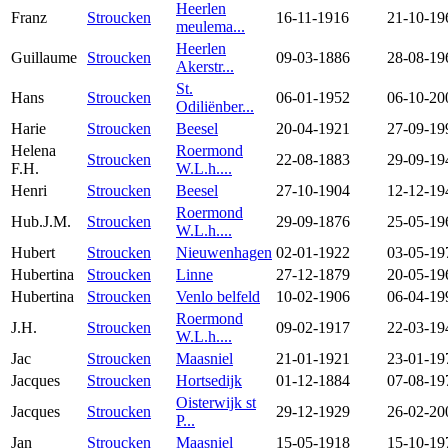
Heerlen
Franz
Stroucken
16-11-1916
21-10-19
meulema...
Heerlen
Guillaume
Stroucken
09-03-1886
28-08-19
Akerstr...
St.
Hans
Stroucken
06-01-1952
06-10-20
Odiliënber...
Harie
Stroucken
Beesel
20-04-1921
27-09-19
Helena
Roermond
Stroucken
22-08-1883
29-09-19
F.H.
W.L.h....
Henri
Stroucken
Beesel
27-10-1904
12-12-19
Roermond
Hub.J.M.
Stroucken
29-09-1876
25-05-19
W.L.h....
Hubert
Stroucken
Nieuwenhagen
02-01-1922
03-05-19
Hubertina
Stroucken
Linne
27-12-1879
20-05-19
Hubertina
Stroucken
Venlo belfeld
10-02-1906
06-04-19
Roermond
J.H.
Stroucken
09-02-1917
22-03-19
W.L.h....
Jac
Stroucken
Maasniel
21-01-1921
23-01-19
Jacques
Stroucken
Hortsedijk
01-12-1884
07-08-19
Oisterwijk st
Jacques
Stroucken
29-12-1929
26-02-20
P...
Jan
Stroucken
Maasniel
15-05-1918
15-10-19