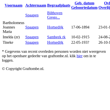
Geb. datum
Ovl
Voornaam
Achternaam
Begraafplaats
Geboortedatum
Overli
Bilthoven
Spaapen
Grego...
Bartholomeus
Joannes
Spaapen
Hortsedijk
17-06-1894
23-01-
Maria
Imelda (zr)
Spaapen
Sambeek rk
10-02-1915
24-08-
Tineke
Spaapen
Hortsedijk
22-05-193?
26-10-
* Gegevens van recent overleden personen worden niet weergeven
op het openbare gedeelte van graftombe.nl. klik
hier
om in te
loggen.
© Copyright Graftombe.nl.