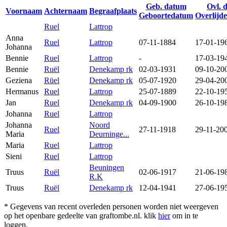
Geb. datum
Ovl. 
Voornaam
Achternaam
Begraafplaats
Geboortedatum
Overlijd
Ruel
Lattrop
Anna
Ruel
Lattrop
07-11-1884
17-01-19
Johanna
Bennie
Ruel
Lattrop
-
17-03-19
Bennie
Ruël
Denekamp rk
02-03-1931
09-10-20
Geziena
Rüel
Denekamp rk
05-07-1920
29-04-20
Hermanus
Ruel
Lattrop
25-07-1889
22-10-19
Jan
Ruel
Denekamp rk
04-09-1900
26-10-19
Johanna
Ruel
Lattrop
Johanna
Noord
Ruel
27-11-1918
29-11-20
Maria
Deurninge...
Maria
Ruel
Lattrop
Sieni
Ruel
Lattrop
Beuningen
Truus
Ruël
02-06-1917
21-06-19
R.K
Truus
Ruël
Denekamp rk
12-04-1941
27-06-19
* Gegevens van recent overleden personen worden niet weergeven
op het openbare gedeelte van graftombe.nl. klik
hier
om in te
loggen.