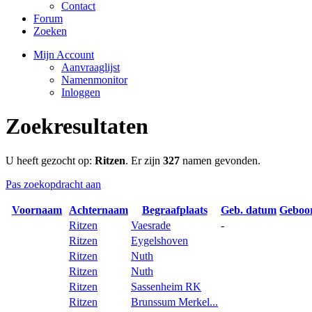
Contact
Forum
Zoeken
Mijn Account
Aanvraaglijst
Namenmonitor
Inloggen
Zoekresultaten
U heeft gezocht op:
Ritzen
. Er zijn
327
namen gevonden.
Pas zoekopdracht aan
Voornaam
Achternaam
Begraafplaats
Geb. datum
Geboo
Ritzen
Vaesrade
-
Ritzen
Eygelshoven
Ritzen
Nuth
Ritzen
Nuth
Ritzen
Sassenheim RK
Ritzen
Brunssum Merkel...