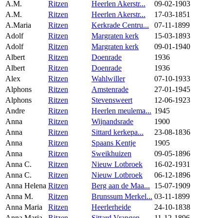
A.M.
Ritzen
Heerlen Akerstr...
09-02-1903
A.M.
Ritzen
Heerlen Akerstr...
17-03-1851
A.Maria
Ritzen
Kerkrade Centru...
07-11-1899
Adolf
Ritzen
Margraten kerk
15-03-1893
Adolf
Ritzen
Margraten kerk
09-01-1940
Albert
Ritzen
Doenrade
1936
Albert
Ritzen
Doenrade
1936
Alex
Ritzen
Wahlwiller
07-10-1933
Alphons
Ritzen
Amstenrade
27-01-1945
Alphons
Ritzen
Stevensweert
12-06-1923
Andre
Ritzen
Heerlen meulema...
1945
Anna
Ritzen
Wijnandsrade
1900
Anna
Ritzen
Sittard kerkepa...
23-08-1836
Anna
Ritzen
Spaans Kentje
1905
Anna
Ritzen
Sweikhuizen
09-05-1896
Anna C.
Ritzen
Nieuw Lotbroek
16-02-1931
Anna C.
Ritzen
Nieuw Lotbroek
06-12-1896
Anna Helena
Ritzen
Berg aan de Maa...
15-07-1909
Anna M.
Ritzen
Brunssum Merkel...
03-11-1899
Anna Maria
Ritzen
Heerlerheide
24-10-1838
Anna Maria
Ritzen
Sittard Vrangen...
11-12-1896