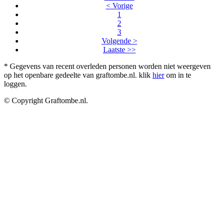
< Vorige
1
2
3
Volgende >
Laatste >>
* Gegevens van recent overleden personen worden niet weergeven
op het openbare gedeelte van graftombe.nl. klik
hier
om in te
loggen.
© Copyright Graftombe.nl.