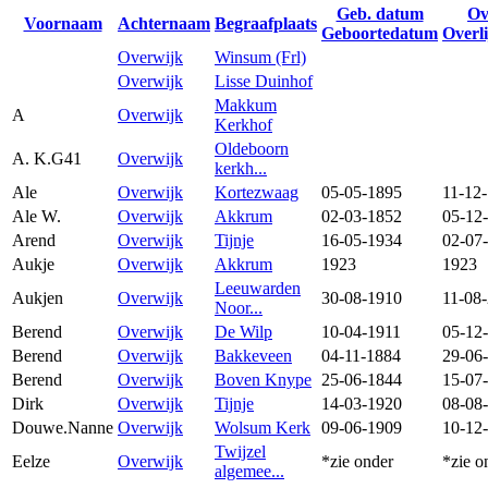
Geb. datum
Ov
Voornaam
Achternaam
Begraafplaats
Geboortedatum
Overl
Overwijk
Winsum (Frl)
Overwijk
Lisse Duinhof
Makkum
A
Overwijk
Kerkhof
Oldeboorn
A. K.G41
Overwijk
kerkh...
Ale
Overwijk
Kortezwaag
05-05-1895
11-12
Ale W.
Overwijk
Akkrum
02-03-1852
05-12
Arend
Overwijk
Tijnje
16-05-1934
02-07
Aukje
Overwijk
Akkrum
1923
1923
Leeuwarden
Aukjen
Overwijk
30-08-1910
11-08
Noor...
Berend
Overwijk
De Wilp
10-04-1911
05-12
Berend
Overwijk
Bakkeveen
04-11-1884
29-06
Berend
Overwijk
Boven Knype
25-06-1844
15-07
Dirk
Overwijk
Tijnje
14-03-1920
08-08
Douwe.Nanne
Overwijk
Wolsum Kerk
09-06-1909
10-12
Twijzel
Eelze
Overwijk
*zie onder
*zie o
algemee...