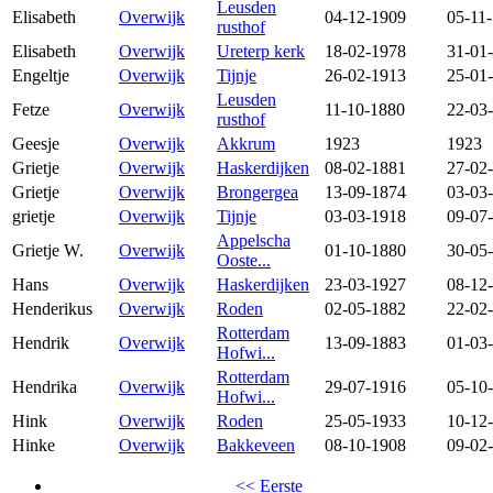
Leusden
Elisabeth
Overwijk
04-12-1909
05-11
rusthof
Elisabeth
Overwijk
Ureterp kerk
18-02-1978
31-01
Engeltje
Overwijk
Tijnje
26-02-1913
25-01
Leusden
Fetze
Overwijk
11-10-1880
22-03
rusthof
Geesje
Overwijk
Akkrum
1923
1923
Grietje
Overwijk
Haskerdijken
08-02-1881
27-02
Grietje
Overwijk
Brongergea
13-09-1874
03-03
grietje
Overwijk
Tijnje
03-03-1918
09-07
Appelscha
Grietje W.
Overwijk
01-10-1880
30-05
Ooste...
Hans
Overwijk
Haskerdijken
23-03-1927
08-12
Henderikus
Overwijk
Roden
02-05-1882
22-02
Rotterdam
Hendrik
Overwijk
13-09-1883
01-03
Hofwi...
Rotterdam
Hendrika
Overwijk
29-07-1916
05-10
Hofwi...
Hink
Overwijk
Roden
25-05-1933
10-12
Hinke
Overwijk
Bakkeveen
08-10-1908
09-02
<< Eerste