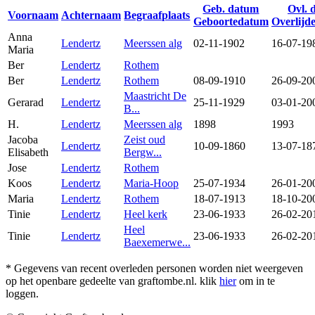
Geb. datum
Ovl. 
Voornaam
Achternaam
Begraafplaats
Geboortedatum
Overlijd
Anna
Lendertz
Meerssen alg
02-11-1902
16-07-19
Maria
Ber
Lendertz
Rothem
Ber
Lendertz
Rothem
08-09-1910
26-09-20
Maastricht De
Gerarad
Lendertz
25-11-1929
03-01-20
B...
H.
Lendertz
Meerssen alg
1898
1993
Jacoba
Zeist oud
Lendertz
10-09-1860
13-07-18
Elisabeth
Bergw...
Jose
Lendertz
Rothem
Koos
Lendertz
Maria-Hoop
25-07-1934
26-01-20
Maria
Lendertz
Rothem
18-07-1913
18-10-20
Tinie
Lendertz
Heel kerk
23-06-1933
26-02-20
Heel
Tinie
Lendertz
23-06-1933
26-02-20
Baexemerwe...
* Gegevens van recent overleden personen worden niet weergeven
op het openbare gedeelte van graftombe.nl. klik
hier
om in te
loggen.