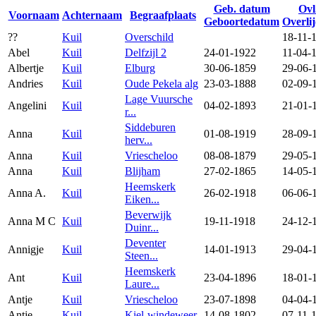
Geb. datum
Ovl
Voornaam
Achternaam
Begraafplaats
Geboortedatum
Overli
??
Kuil
Overschild
18-11-
Abel
Kuil
Delfzijl 2
24-01-1922
11-04-
Albertje
Kuil
Elburg
30-06-1859
29-06-
Andries
Kuil
Oude Pekela alg
23-03-1888
02-09-
Lage Vuursche
Angelini
Kuil
04-02-1893
21-01-
r...
Siddeburen
Anna
Kuil
01-08-1919
28-09-
herv...
Anna
Kuil
Vriescheloo
08-08-1879
29-05-
Anna
Kuil
Blijham
27-02-1865
14-05-
Heemskerk
Anna A.
Kuil
26-02-1918
06-06-
Eiken...
Beverwijk
Anna M C
Kuil
19-11-1918
24-12-
Duinr...
Deventer
Annigje
Kuil
14-01-1913
29-04-
Steen...
Heemskerk
Ant
Kuil
23-04-1896
18-01-
Laure...
Antje
Kuil
Vriescheloo
23-07-1898
04-04-
Antje
Kuil
Kiel-windeweer
14-08-1802
07-11-