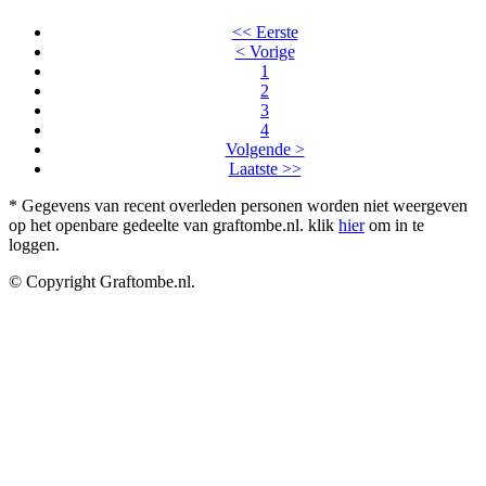
<< Eerste
< Vorige
1
2
3
4
Volgende >
Laatste >>
* Gegevens van recent overleden personen worden niet weergeven
op het openbare gedeelte van graftombe.nl. klik
hier
om in te
loggen.
© Copyright Graftombe.nl.