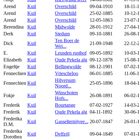
Arend
Kuil
Overschild
09-04-1910
18-11-
Arend
Kuil
Overschild
25-02-1885
10-12-
Arend
Kuil
Overschild
12-05-1863
23-07-
Berendina
Kuil
Midwolde
28-01-1912
27-04-
Derk
Kuil
Stedum
09-10-1881
26-08-
Ten Boer de
Dick
Kuil
21-09-1948
22-12-
Wei...
E.
Kuil
Leusden rusthof
09-05-1892
10-03-
Elizabeth
Kuil
Oude Pekela alg
09-12-1878
15-08-
Engeltje
Kuil
Bellingwolde
08-12-1901
07-02-
Fennechien
Kuil
Vriescheloo
06-01-1885
11-06-
Hilversum
Fennechien
Kuil
25-05-1896
18-04-
Noord...
Winschoten
Fokje
Kuil
26-08-1891
06-02-
Hofs...
Frederik
Kuil
Bourtange
07-02-1927
14-03-
Frederik
Kuil
Oude Pekela alg
04-11-1892
30-06-
Frederika
Kuil
Gasselternijvee...
20-07-1847
26-01-
D.M.
Frederika
Kuil
Delfzijl
09-04-1849
07-01-
Dorothea