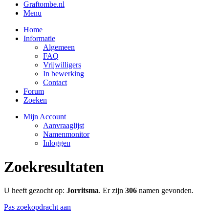
Graftombe.nl
Menu
Home
Informatie
Algemeen
FAQ
Vrijwilligers
In bewerking
Contact
Forum
Zoeken
Mijn Account
Aanvraaglijst
Namenmonitor
Inloggen
Zoekresultaten
U heeft gezocht op:
Jorritsma
. Er zijn
306
namen gevonden.
Pas zoekopdracht aan