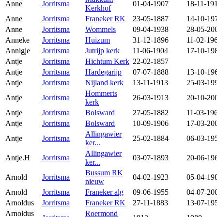
Anne
Jorritsma
01-04-1907
18-11-19
Kerkhof
Anne
Jorritsma
Franeker RK
23-05-1887
14-10-19
Anne
Jorritsma
Wommels
09-04-1938
28-05-20
Anneke
Jorritsma
Huizum
31-12-1896
11-02-19
Annigje
Jorritsma
Jutrijp kerk
11-06-1904
17-10-19
Antje
Jorritsma
Hichtum Kerk
22-02-1857
Antje
Jorritsma
Hardegarijp
07-07-1888
13-10-19
Antje
Jorritsma
Nijland kerk
13-11-1913
25-03-19
Hommerts
Antje
Jorritsma
26-03-1913
20-10-20
kerk
Antje
Jorritsma
Bolsward
27-05-1882
11-03-19
Antje
Jorritsma
Bolsward
10-09-1906
17-03-20
Allingawier
Antje
Jorritsma
25-02-1884
06-03-19
ker...
Allingawier
Antje.H
Jorritsma
03-07-1893
20-06-19
ker...
Bussum RK
Arnold
Jorritsma
04-02-1923
05-04-19
nieuw
Arnold
Jorritsma
Franeker alg
09-06-1955
04-07-20
Arnoldus
Jorritsma
Franeker RK
27-11-1883
13-07-19
Arnoldus
Roermond