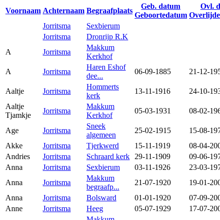
Geb. datum
Ovl. 
Voornaam
Achternaam
Begraafplaats
Geboortedatum
Overlijd
Jorritsma
Sexbierum
Jorritsma
Dronrijp R.K
Makkum
A
Jorritsma
Kerkhof
Haren Eshof
A
Jorritsma
06-09-1885
21-12-19
dee...
Hommerts
Aaltje
Jorritsma
13-11-1916
24-10-19
kerk
Aaltje
Makkum
Jorritsma
05-03-1931
08-02-19
Tjamkje
Kerkhof
Sneek
Age
Jorritsma
25-02-1915
15-08-19
algemeen
Akke
Jorritsma
Tjerkwerd
15-11-1919
08-04-20
Andries
Jorritsma
Schraard kerk
29-11-1909
09-06-19
Anna
Jorritsma
Sexbierum
03-11-1926
23-03-19
Makkum
Anna
Jorritsma
21-07-1920
19-01-20
begraafp...
Anna
Jorritsma
Bolsward
01-01-1920
07-09-20
Anne
Jorritsma
Heeg
05-07-1929
17-07-20
Makkum