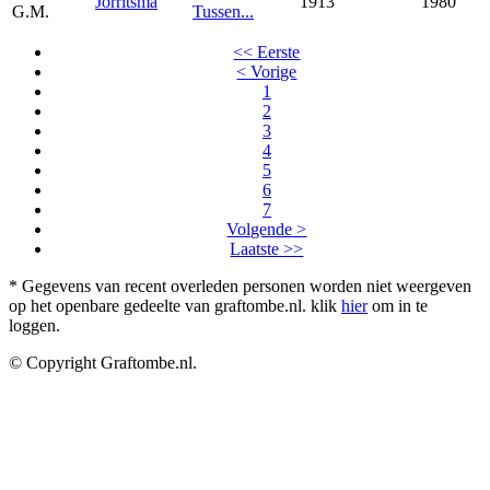
Jorritsma
1913
1980
G.M.
Tussen...
<< Eerste
< Vorige
1
2
3
4
5
6
7
Volgende >
Laatste >>
* Gegevens van recent overleden personen worden niet weergeven
op het openbare gedeelte van graftombe.nl. klik
hier
om in te
loggen.
© Copyright Graftombe.nl.