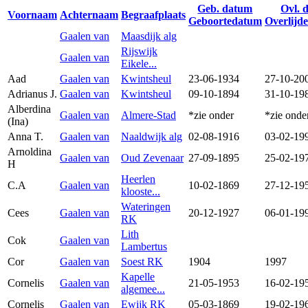
Geb. datum
Ovl. 
Voornaam
Achternaam
Begraafplaats
Geboortedatum
Overlijd
Gaalen van
Maasdijk alg
Rijswijk
Gaalen van
Eikele...
Aad
Gaalen van
Kwintsheul
23-06-1934
27-10-20
Adrianus J.
Gaalen van
Kwintsheul
09-10-1894
31-10-19
Alberdina
Gaalen van
Almere-Stad
*zie onder
*zie onde
(Ina)
Anna T.
Gaalen van
Naaldwijk alg
02-08-1916
03-02-19
Arnoldina
Gaalen van
Oud Zevenaar
27-09-1895
25-02-19
H
Heerlen
C.A
Gaalen van
10-02-1869
27-12-19
klooste...
Wateringen
Cees
Gaalen van
20-12-1927
06-01-19
RK
Lith
Cok
Gaalen van
Lambertus
Cor
Gaalen van
Soest RK
1904
1997
Kapelle
Cornelis
Gaalen van
21-05-1953
16-02-19
algemee...
Cornelis
Gaalen van
Ewijk RK
05-03-1869
19-02-19