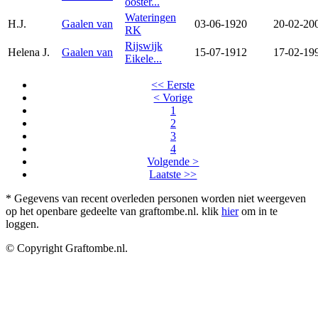
ooster...
Wateringen
H.J.
Gaalen van
03-06-1920
20-02-20
RK
Rijswijk
Helena J.
Gaalen van
15-07-1912
17-02-19
Eikele...
<< Eerste
< Vorige
1
2
3
4
Volgende >
Laatste >>
* Gegevens van recent overleden personen worden niet weergeven
op het openbare gedeelte van graftombe.nl. klik
hier
om in te
loggen.
© Copyright Graftombe.nl.