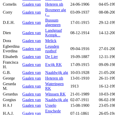
Cornelis
Gaalen van
Heteren nh
24-06-1906
04-05-19
Boxmeer alg
Corry
Gaalen van
03-09-1937
08-08-20
(...
Bussum
D.E.H.
Gaalen van
17-01-1915
29-12-19
algemeen
Landgraaf
Dien
Gaalen van
08-12-1914
14-12-20
Kempk...
Dora
Gaalen van
Melick
Egberdina
Leusden
Gaalen van
09-04-1916
27-01-20
Everdina
rusthof
Elisabeth
Gaalen van
De Lier
19-09-1887
12-11-19
Francisca
Gaalen van
Ewijk RK
17-09-1915
09-09-19
H.
G.B.
Gaalen van
Naaldwijk alg
10-03-1928
21-05-20
George
Gaalen van
Heteren nh
13-01-1910
26-11-19
Gerarda
Wateringen
Gaalen van
1913
16-12-19
M.
RK
Gerardus
Gaalen van
Winssen RK
21-01-1989
10-03-19
Gorgius
Gaalen van
Naaldwijk alg
02-07-1911
06-02-19
H A J
Gaalen van
Usselo
15-08-1900
23-05-19
Enschede
H.A.J.
Gaalen van
07-11-1861
26-05-19