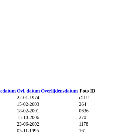
tedatum
Ovl. datum
Overlijdensdatum
Foto ID
22-01-1974
c5111
15-02-2003
264
18-02-2001
0636
15-10-2006
270
23-06-2002
1178
05-11-1995
161