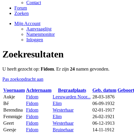
Contact
Forum
Zoeken
Mijn Account
Aanvraaglijst
Namenmonitor
Inloggen
Zoekresultaten
U heeft gezocht op:
Fidom
. Er zijn
24
namen gevonden.
Pas zoekopdracht aan
Voornaam
Achternaam
Begraafplaats
Geb. datum
Geboor
Aukje
Fidom
Leeuwarden Noor...
28-03-1876
Bé
Fidom
Elim
06-09-1932
Berendina
Fidom
Westerhaar
02-01-1917
Femmigje
Fidom
Elim
26-02-1921
Geert
Fidom
Westerhaar
06-12-1913
Geesje
Fidom
Bruinehaar
14-11-1912