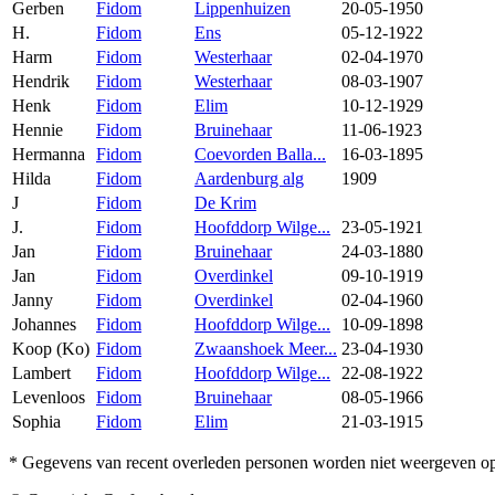
Gerben
Fidom
Lippenhuizen
20-05-1950
H.
Fidom
Ens
05-12-1922
Harm
Fidom
Westerhaar
02-04-1970
Hendrik
Fidom
Westerhaar
08-03-1907
Henk
Fidom
Elim
10-12-1929
Hennie
Fidom
Bruinehaar
11-06-1923
Hermanna
Fidom
Coevorden Balla...
16-03-1895
Hilda
Fidom
Aardenburg alg
1909
J
Fidom
De Krim
J.
Fidom
Hoofddorp Wilge...
23-05-1921
Jan
Fidom
Bruinehaar
24-03-1880
Jan
Fidom
Overdinkel
09-10-1919
Janny
Fidom
Overdinkel
02-04-1960
Johannes
Fidom
Hoofddorp Wilge...
10-09-1898
Koop (Ko)
Fidom
Zwaanshoek Meer...
23-04-1930
Lambert
Fidom
Hoofddorp Wilge...
22-08-1922
Levenloos
Fidom
Bruinehaar
08-05-1966
Sophia
Fidom
Elim
21-03-1915
* Gegevens van recent overleden personen worden niet weergeven op 