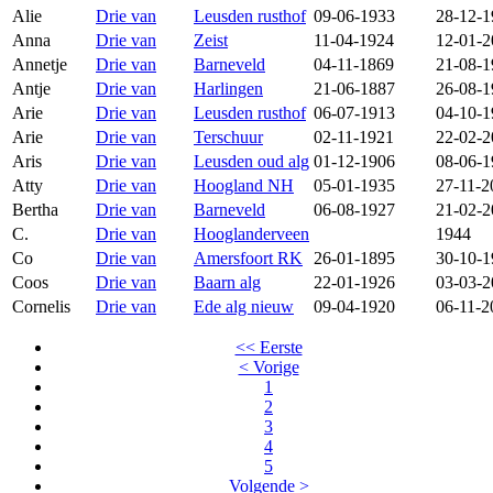
Alie
Drie van
Leusden rusthof
09-06-1933
28-12-1
Anna
Drie van
Zeist
11-04-1924
12-01-2
Annetje
Drie van
Barneveld
04-11-1869
21-08-1
Antje
Drie van
Harlingen
21-06-1887
26-08-1
Arie
Drie van
Leusden rusthof
06-07-1913
04-10-1
Arie
Drie van
Terschuur
02-11-1921
22-02-2
Aris
Drie van
Leusden oud alg
01-12-1906
08-06-1
Atty
Drie van
Hoogland NH
05-01-1935
27-11-2
Bertha
Drie van
Barneveld
06-08-1927
21-02-2
C.
Drie van
Hooglanderveen
1944
Co
Drie van
Amersfoort RK
26-01-1895
30-10-1
Coos
Drie van
Baarn alg
22-01-1926
03-03-2
Cornelis
Drie van
Ede alg nieuw
09-04-1920
06-11-2
<< Eerste
< Vorige
1
2
3
4
5
Volgende >