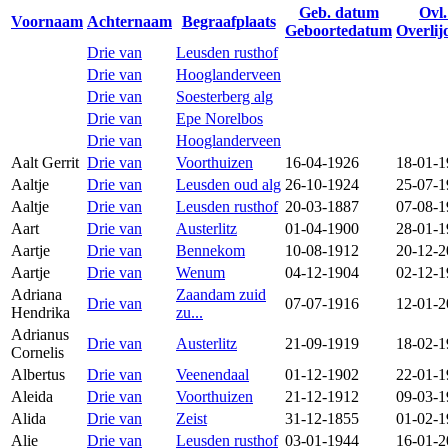
Geb. datum
Ovl
Voornaam
Achternaam
Begraafplaats
Geboortedatum
Overli
Drie van
Leusden rusthof
Drie van
Hooglanderveen
Drie van
Soesterberg alg
Drie van
Epe Norelbos
Drie van
Hooglanderveen
Aalt Gerrit
Drie van
Voorthuizen
16-04-1926
18-01-1
Aaltje
Drie van
Leusden oud alg
26-10-1924
25-07-1
Aaltje
Drie van
Leusden rusthof
20-03-1887
07-08-1
Aart
Drie van
Austerlitz
01-04-1900
28-01-1
Aartje
Drie van
Bennekom
10-08-1912
20-12-2
Aartje
Drie van
Wenum
04-12-1904
02-12-1
Adriana
Zaandam zuid
Drie van
07-07-1916
12-01-2
Hendrika
zu...
Adrianus
Drie van
Austerlitz
21-09-1919
18-02-1
Cornelis
Albertus
Drie van
Veenendaal
01-12-1902
22-01-1
Aleida
Drie van
Voorthuizen
21-12-1912
09-03-1
Alida
Drie van
Zeist
31-12-1855
01-02-1
Alie
Drie van
Leusden rusthof
03-01-1944
16-01-2