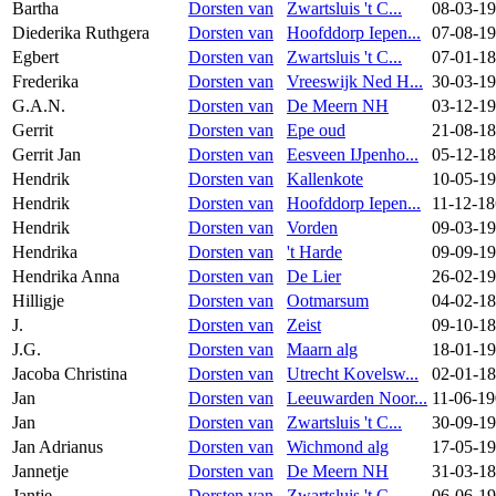
Bartha
Dorsten van
Zwartsluis 't C...
08-03-1
Diederika Ruthgera
Dorsten van
Hoofddorp Iepen...
07-08-1
Egbert
Dorsten van
Zwartsluis 't C...
07-01-1
Frederika
Dorsten van
Vreeswijk Ned H...
30-03-1
G.A.N.
Dorsten van
De Meern NH
03-12-1
Gerrit
Dorsten van
Epe oud
21-08-1
Gerrit Jan
Dorsten van
Eesveen IJpenho...
05-12-1
Hendrik
Dorsten van
Kallenkote
10-05-1
Hendrik
Dorsten van
Hoofddorp Iepen...
11-12-1
Hendrik
Dorsten van
Vorden
09-03-1
Hendrika
Dorsten van
't Harde
09-09-1
Hendrika Anna
Dorsten van
De Lier
26-02-1
Hilligje
Dorsten van
Ootmarsum
04-02-1
J.
Dorsten van
Zeist
09-10-1
J.G.
Dorsten van
Maarn alg
18-01-1
Jacoba Christina
Dorsten van
Utrecht Kovelsw...
02-01-1
Jan
Dorsten van
Leeuwarden Noor...
11-06-1
Jan
Dorsten van
Zwartsluis 't C...
30-09-1
Jan Adrianus
Dorsten van
Wichmond alg
17-05-1
Jannetje
Dorsten van
De Meern NH
31-03-1
Jantje
Dorsten van
Zwartsluis 't C...
06-06-1