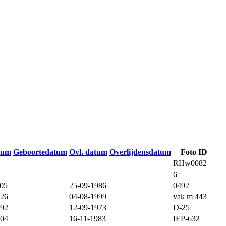
tum
Geboortedatum
Ovl. datum
Overlijdensdatum
Foto ID
RHw0082
6
905
25-09-1986
0492
926
04-08-1999
vak m 443
892
12-09-1973
D-25
904
16-11-1983
IEP-632