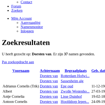
Contact
Forum
Zoeken
Mijn Account
Aanvraaglijst
Namenmonitor
Inloggen
Zoekresultaten
U heeft gezocht op:
Dorsten van
. Er zijn
37
namen gevonden.
Pas zoekopdracht aan
Voornaam
Achternaam
Begraafplaats
Geb. da
Dorsten van
Rotterdam Hofwi...
Dorsten van
Sassenheim alg
Adrianus Cornelis (Trik)
Dorsten van
Epe oud
11-12-1
Albert
Dorsten van
Zwolle Westenho...
27-03-1
Antje Cornelia
Dorsten van
Lisse Duinhof
19-02-1
Antoon Cornelis
Dorsten van
Hoofddorp Iepen...
24-09-1