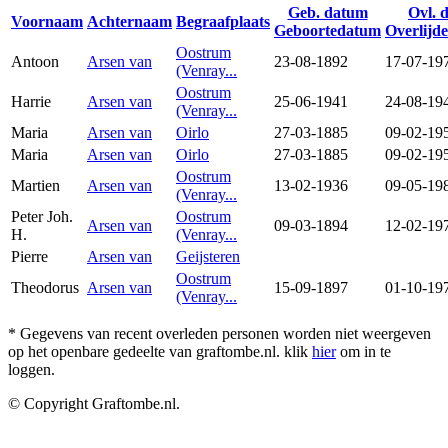
Geb. datum
Ovl. 
Voornaam
Achternaam
Begraafplaats
Geboortedatum
Overlijd
Oostrum
Antoon
Arsen van
23-08-1892
17-07-19
(Venray...
Oostrum
Harrie
Arsen van
25-06-1941
24-08-19
(Venray...
Maria
Arsen van
Oirlo
27-03-1885
09-02-19
Maria
Arsen van
Oirlo
27-03-1885
09-02-19
Oostrum
Martien
Arsen van
13-02-1936
09-05-19
(Venray...
Peter Joh.
Oostrum
Arsen van
09-03-1894
12-02-19
H.
(Venray...
Pierre
Arsen van
Geijsteren
Oostrum
Theodorus
Arsen van
15-09-1897
01-10-19
(Venray...
* Gegevens van recent overleden personen worden niet weergeven
op het openbare gedeelte van graftombe.nl. klik
hier
om in te
loggen.
© Copyright Graftombe.nl.