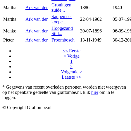
Groningen
Martha
Ark van der
1886
1940
zuide...
Sappemeer
Martha
Ark van der
22-04-1902
05-07-19
koepe...
Hoogezand
Menko
Ark van der
30-07-1896
06-09-19
Still...
Pieter
Ark van der
Froombosch
13-11-1949
30-12-20
<< Eerste
< Vorige
1
2
Volgende >
Laatste >>
* Gegevens van recent overleden personen worden niet weergeven
op het openbare gedeelte van graftombe.nl. klik
hier
om in te
loggen.
© Copyright Graftombe.nl.