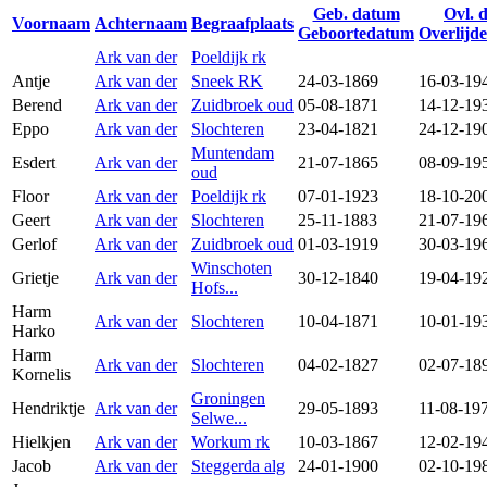
Geb. datum
Ovl. 
Voornaam
Achternaam
Begraafplaats
Geboortedatum
Overlijd
Ark van der
Poeldijk rk
Antje
Ark van der
Sneek RK
24-03-1869
16-03-19
Berend
Ark van der
Zuidbroek oud
05-08-1871
14-12-19
Eppo
Ark van der
Slochteren
23-04-1821
24-12-19
Muntendam
Esdert
Ark van der
21-07-1865
08-09-19
oud
Floor
Ark van der
Poeldijk rk
07-01-1923
18-10-20
Geert
Ark van der
Slochteren
25-11-1883
21-07-19
Gerlof
Ark van der
Zuidbroek oud
01-03-1919
30-03-19
Winschoten
Grietje
Ark van der
30-12-1840
19-04-19
Hofs...
Harm
Ark van der
Slochteren
10-04-1871
10-01-19
Harko
Harm
Ark van der
Slochteren
04-02-1827
02-07-18
Kornelis
Groningen
Hendriktje
Ark van der
29-05-1893
11-08-19
Selwe...
Hielkjen
Ark van der
Workum rk
10-03-1867
12-02-19
Jacob
Ark van der
Steggerda alg
24-01-1900
02-10-19