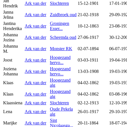
Jan
Ark van der
Slochteren
15-12-1901
17-01-19
Hendrik
Janna
Ark van der
Zuidbroek oud
21-02-1918
29-09-19
Jelina
Jantina
Groningen
Ark van der
10-12-1863
23-08-19
Henderika
Esser...
Johanna
Ark van der
Scheemda oud
27-06-1917
30-12-20
Jozina
Johanna
Ark van der
Monster RK
02-07-1894
06-07-19
M.
Hoogezand
Joost
Ark van der
03-03-1911
19-04-19
hervo...
Joziena
Hoogezand
Ark van der
13-03-1908
19-03-19
Johanna
hervo...
Hoogezand
Klaas
Ark van der
04-02-1862
19-03-19
alg
Hoogezand
Klaas
Ark van der
04-02-1862
03-08-19
alg
Klaassiena
Ark van der
Slochteren
02-12-1913
12-10-19
Oude Pekela
Lena
Ark van der
26-01-1917
29-10-19
alg
Sint
Marijke
Ark van der
20-11-1864
18-07-19
Nicolaasga...