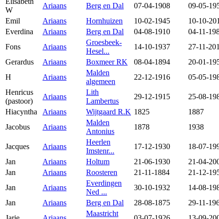
Elisabeth
Ariaans
Berg en Dal
07-04-1908
09-05-19
W
Emil
Ariaans
Hornhuizen
10-02-1945
10-10-20
Everdina
Ariaans
Berg en Dal
04-08-1910
04-11-19
Groesbeek-
Fons
Ariaans
14-10-1937
27-11-20
Hesel...
Gerardus
Ariaans
Boxmeer RK
08-04-1894
20-01-19
Malden
H
Ariaans
22-12-1916
05-05-19
algemeen
Henricus
Lith
Ariaans
29-12-1915
25-08-19
(pastoor)
Lambertus
Hiacyntha
Ariaans
Wijtgaard R.K
1825
1887
Malden
Jacobus
Ariaans
1878
1938
Antonius
Heerlen
Jacques
Ariaans
17-12-1930
18-07-19
Imstenr...
Jan
Ariaans
Holtum
21-06-1930
21-04-20
Jan
Ariaans
Roosteren
21-11-1884
21-12-19
Everdingen
Jan
Ariaans
30-10-1932
14-08-19
Ned ...
Jan
Ariaans
Berg en Dal
28-08-1875
29-11-19
Maastricht
Jarie
Ariaans
03-07-1926
13-09-20