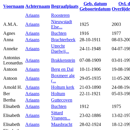
Geb. datum
Ovl. 
Voornaam
Achternaam
Begraafplaats
Geboortedatum
Overlijd
Ariaans
Roosteren
Nieuwstadt
A.M.A.
Ariaans
1925
2003
Else...
Agnes
Ariaans
Buchten
1916
1977
Anna
Ariaans
Brachterbeek
28-10-1911
08-03-20
Utrecht
Anneke
Ariaans
24-11-1948
04-07-19
Daelwij...
Antonius
Ariaans
Brakkenstein
07-08-1909
03-01-19
Leonardus
Antoon
Ariaans
Berg en Dal
10-11-1906
19-08-19
Boxmeer alg
Antoon
Ariaans
29-05-1935
11-05-20
(...
Arnold H.
Ariaans
Holtum kerk
21-03-1890
24-08-19
Ber
Ariaans
Holtum
22-11-1921
05-03-19
Bertha
Ariaans
Guttecoven
Elisabeth
Ariaans
Buchten
1912
1975
Sittard
Elisabeth
Ariaans
23-02-1886
13-02-19
Vrangen...
Elisabeth
Ariaans
Maasbracht
28-02-1924
18-12-19