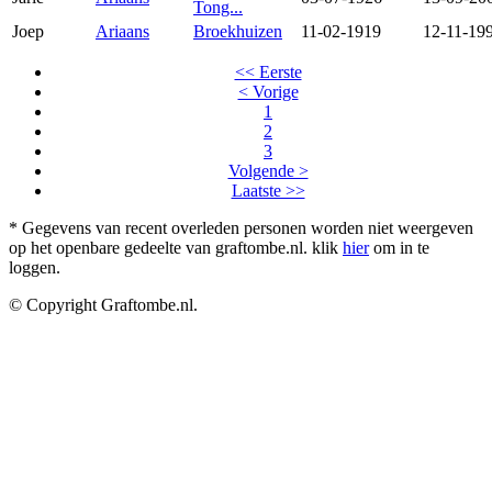
Tong...
Joep
Ariaans
Broekhuizen
11-02-1919
12-11-19
<< Eerste
< Vorige
1
2
3
Volgende >
Laatste >>
* Gegevens van recent overleden personen worden niet weergeven
op het openbare gedeelte van graftombe.nl. klik
hier
om in te
loggen.
© Copyright Graftombe.nl.