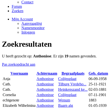
Contact
Forum
Zoeken
Mijn Account
Aanvraaglijst
Namenmonitor
Inloggen
Zoekresultaten
U heeft gezocht op:
Anthonisse
. Er zijn
19
namen gevonden.
Pas zoekopdracht aan
Voornaam
Achternaam
Begraafplaats
Geb. datum
Anja
Anthonisse
Colijnsplaat
06-09-1958
Cath.
Anthonisse
Tilburg Vredeho...
25-11-1921
Cath.
Anthonisse
Heinkenszand ke...
02-03-1881
Cornelia
Anthonisse
Colijnsplaat
07-11-1901
echtgenote
Anthonisse
Wenum
1883
Elizabeth Wilhelmina
Anthonisse
Baarn alg
01-05-1939