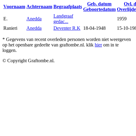
Geb. datum
Ovl. 
Voornaam
Achternaam
Begraafplaats
Geboortedatum
Overlijd
Landgraaf
E.
Anedda
1959
gedac...
Ranieri
Anedda
Deventer R.K
18-04-1948
15-10-19
* Gegevens van recent overleden personen worden niet weergeven
op het openbare gedeelte van graftombe.nl. klik
hier
om in te
loggen.
© Copyright Graftombe.nl.