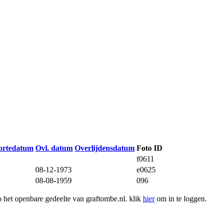
ortedatum
Ovl. datum
Overlijdensdatum
Foto ID
f0611
08-12-1973
e0625
08-08-1959
096
het openbare gedeelte van graftombe.nl. klik
hier
om in te loggen.