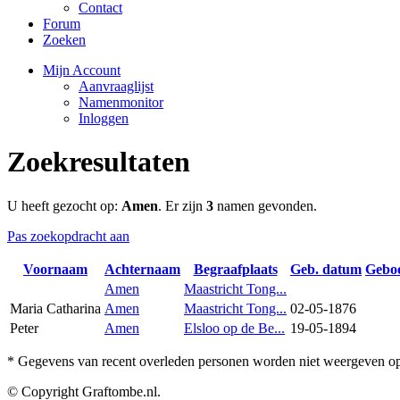
Contact
Forum
Zoeken
Mijn Account
Aanvraaglijst
Namenmonitor
Inloggen
Zoekresultaten
U heeft gezocht op:
Amen
. Er zijn
3
namen gevonden.
Pas zoekopdracht aan
Voornaam
Achternaam
Begraafplaats
Geb. datum
Gebo
Amen
Maastricht Tong...
Maria Catharina
Amen
Maastricht Tong...
02-05-1876
Peter
Amen
Elsloo op de Be...
19-05-1894
* Gegevens van recent overleden personen worden niet weergeven op 
© Copyright Graftombe.nl.