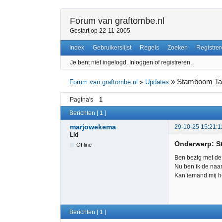
Forum van graftombe.nl
Gestart op 22-11-2005
Index
Gebruikerslijst
Regels
Zoeken
Registrer
Je bent niet ingelogd.
Inloggen of registreren.
»
Stamboom Ta
Forum van graftombe.nl
»
Updates
Pagina's
1
Berichten [ 1 ]
marjowekema
29-10-25 15:21:1
Lid
Onderwerp: 
Offline
Ben bezig met d
Nu ben ik de naa
Kan iemand mij h
Berichten [ 1 ]