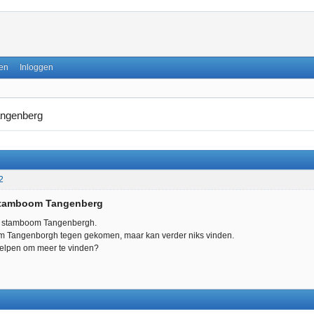
en
Inloggen
ngenberg
2
Stamboom Tangenberg
e stamboom Tangenbergh.
m Tangenborgh tegen gekomen, maar kan verder niks vinden.
elpen om meer te vinden?