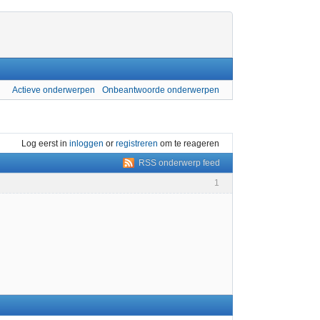
Actieve onderwerpen
Onbeantwoorde onderwerpen
Log eerst in
inloggen
or
registreren
om te reageren
RSS onderwerp feed
1