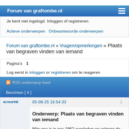
Forum van graftombe.nl
Je bent niet ingelogd.
Inloggen of registreren.
Index
Actieve onderwerpen
Onbeantwoorde onderwerpen
Gebruikerslijst
Regels
»
Plaats
Forum van graftombe.nl
»
Vragen/opmerkingen
van begraven vinden van iemand
Zoeken
Pagina's
1
Registreren
Log eerst in
inloggen
or
registreren
om te reageren
Inloggen
RSS onderwerp feed
Berichten [ 4 ]
05-08-25 16:54:33
1
w.reurink
Lid
Onderwerp: Plaats van begraven vinden
Offline
van iemand
Mijn opa is in nov 1962 overleden en volgens de