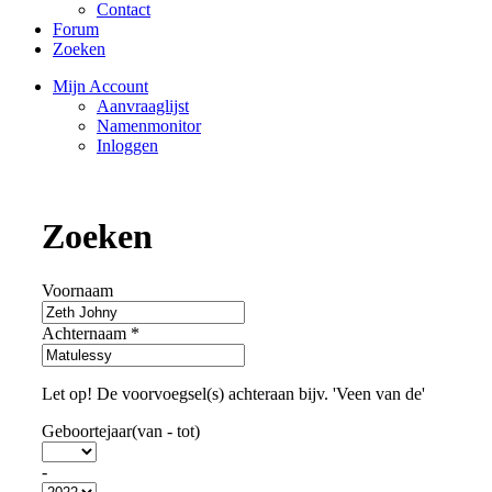
Contact
Forum
Zoeken
Mijn Account
Aanvraaglijst
Namenmonitor
Inloggen
Zoeken
Voornaam
Achternaam
*
Let op! De voorvoegsel(s) achteraan bijv. 'Veen van de'
Geboortejaar(van - tot)
-